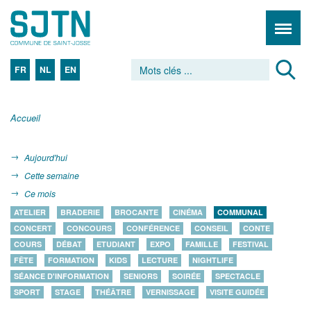
FR
NL
EN
Accueil
Aujourd'hui
Cette semaine
Ce mois
ATELIER
BRADERIE
BROCANTE
CINÉMA
COMMUNAL
CONCERT
CONCOURS
CONFÉRENCE
CONSEIL
CONTE
COURS
DÉBAT
ETUDIANT
EXPO
FAMILLE
FESTIVAL
FÊTE
FORMATION
KIDS
LECTURE
NIGHTLIFE
SÉANCE D'INFORMATION
SENIORS
SOIRÉE
SPECTACLE
SPORT
STAGE
THÉÂTRE
VERNISSAGE
VISITE GUIDÉE