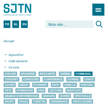
FR
NL
EN
Accueil
Aujourd'hui
Cette semaine
Ce mois
ATELIER
BRADERIE
BROCANTE
CINÉMA
COMMUNAL
CONCERT
CONCOURS
CONFÉRENCE
CONSEIL
CONTE
COURS
DÉBAT
ETUDIANT
EXPO
FAMILLE
FESTIVAL
FÊTE
FORMATION
KIDS
LECTURE
NIGHTLIFE
SÉANCE D'INFORMATION
SENIORS
SOIRÉE
SPECTACLE
SPORT
STAGE
THÉÂTRE
VERNISSAGE
VISITE GUIDÉE