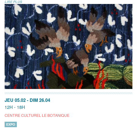
LIRE PLUS
JEU 05.02
-
DIM 26.04
12H - 18H
CENTRE CULTUREL LE BOTANIQUE
EXPO