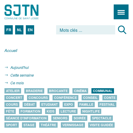
FR
NL
EN
Accueil
Aujourd'hui
Cette semaine
Ce mois
ATELIER
BRADERIE
BROCANTE
CINÉMA
COMMUNAL
CONCERT
CONCOURS
CONFÉRENCE
CONSEIL
CONTE
COURS
DÉBAT
ETUDIANT
EXPO
FAMILLE
FESTIVAL
FÊTE
FORMATION
KIDS
LECTURE
NIGHTLIFE
SÉANCE D'INFORMATION
SENIORS
SOIRÉE
SPECTACLE
SPORT
STAGE
THÉÂTRE
VERNISSAGE
VISITE GUIDÉE