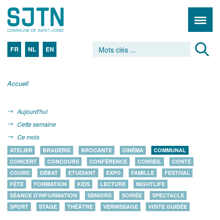
FR
NL
EN
Accueil
Aujourd'hui
Cette semaine
Ce mois
ATELIER
BRADERIE
BROCANTE
CINÉMA
COMMUNAL
CONCERT
CONCOURS
CONFÉRENCE
CONSEIL
CONTE
COURS
DÉBAT
ETUDIANT
EXPO
FAMILLE
FESTIVAL
FÊTE
FORMATION
KIDS
LECTURE
NIGHTLIFE
SÉANCE D'INFORMATION
SENIORS
SOIRÉE
SPECTACLE
SPORT
STAGE
THÉÂTRE
VERNISSAGE
VISITE GUIDÉE