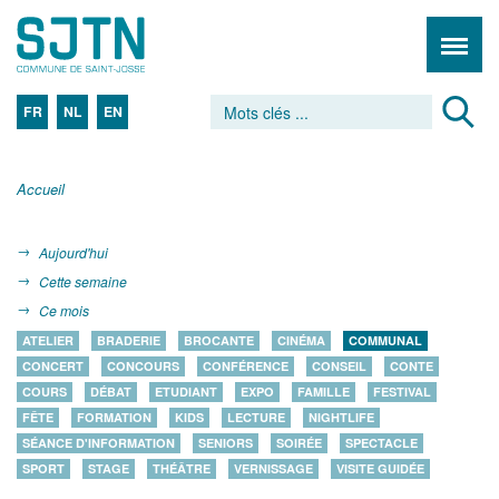
FR
NL
EN
Accueil
Aujourd'hui
Cette semaine
Ce mois
ATELIER
BRADERIE
BROCANTE
CINÉMA
COMMUNAL
CONCERT
CONCOURS
CONFÉRENCE
CONSEIL
CONTE
COURS
DÉBAT
ETUDIANT
EXPO
FAMILLE
FESTIVAL
FÊTE
FORMATION
KIDS
LECTURE
NIGHTLIFE
SÉANCE D'INFORMATION
SENIORS
SOIRÉE
SPECTACLE
SPORT
STAGE
THÉÂTRE
VERNISSAGE
VISITE GUIDÉE