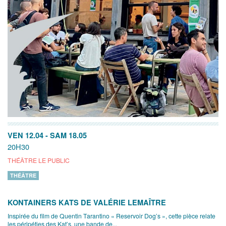
VEN 12.04
-
SAM 18.05
20H30
THÉÂTRE LE PUBLIC
THÉÂTRE
KONTAINERS KATS DE VALÉRIE LEMAÎTRE
Inspirée du film de Quentin Tarantino « Reservoir Dog’s », cette pièce relate
les péripéties des Kat’s, une bande de...