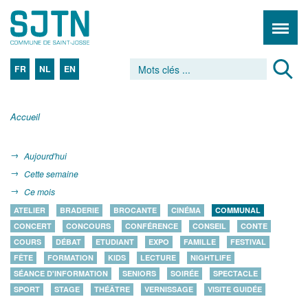
FR
NL
EN
Accueil
Aujourd'hui
Cette semaine
Ce mois
ATELIER
BRADERIE
BROCANTE
CINÉMA
COMMUNAL
CONCERT
CONCOURS
CONFÉRENCE
CONSEIL
CONTE
COURS
DÉBAT
ETUDIANT
EXPO
FAMILLE
FESTIVAL
FÊTE
FORMATION
KIDS
LECTURE
NIGHTLIFE
SÉANCE D'INFORMATION
SENIORS
SOIRÉE
SPECTACLE
SPORT
STAGE
THÉÂTRE
VERNISSAGE
VISITE GUIDÉE