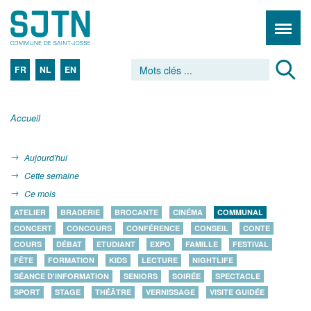
FR
NL
EN
Accueil
Aujourd'hui
Cette semaine
Ce mois
ATELIER
BRADERIE
BROCANTE
CINÉMA
COMMUNAL
CONCERT
CONCOURS
CONFÉRENCE
CONSEIL
CONTE
COURS
DÉBAT
ETUDIANT
EXPO
FAMILLE
FESTIVAL
FÊTE
FORMATION
KIDS
LECTURE
NIGHTLIFE
SÉANCE D'INFORMATION
SENIORS
SOIRÉE
SPECTACLE
SPORT
STAGE
THÉÂTRE
VERNISSAGE
VISITE GUIDÉE