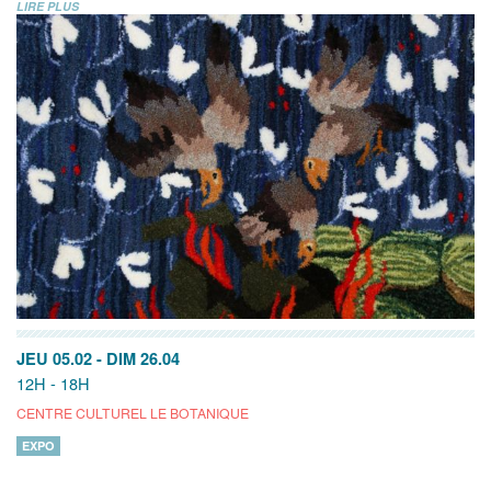
LIRE PLUS
JEU 05.02
-
DIM 26.04
12H - 18H
CENTRE CULTUREL LE BOTANIQUE
EXPO