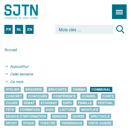
FR
NL
EN
Accueil
Aujourd'hui
Cette semaine
Ce mois
ATELIER
BRADERIE
BROCANTE
CINÉMA
COMMUNAL
CONCERT
CONCOURS
CONFÉRENCE
CONSEIL
CONTE
COURS
DÉBAT
ETUDIANT
EXPO
FAMILLE
FESTIVAL
FÊTE
FORMATION
KIDS
LECTURE
NIGHTLIFE
SÉANCE D'INFORMATION
SENIORS
SOIRÉE
SPECTACLE
SPORT
STAGE
THÉÂTRE
VERNISSAGE
VISITE GUIDÉE