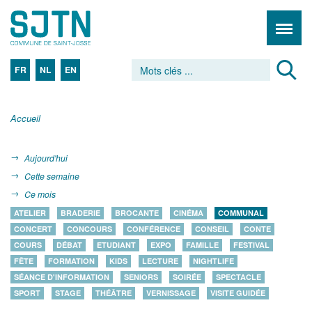
FR
NL
EN
Accueil
Aujourd'hui
Cette semaine
Ce mois
ATELIER
BRADERIE
BROCANTE
CINÉMA
COMMUNAL
CONCERT
CONCOURS
CONFÉRENCE
CONSEIL
CONTE
COURS
DÉBAT
ETUDIANT
EXPO
FAMILLE
FESTIVAL
FÊTE
FORMATION
KIDS
LECTURE
NIGHTLIFE
SÉANCE D'INFORMATION
SENIORS
SOIRÉE
SPECTACLE
SPORT
STAGE
THÉÂTRE
VERNISSAGE
VISITE GUIDÉE