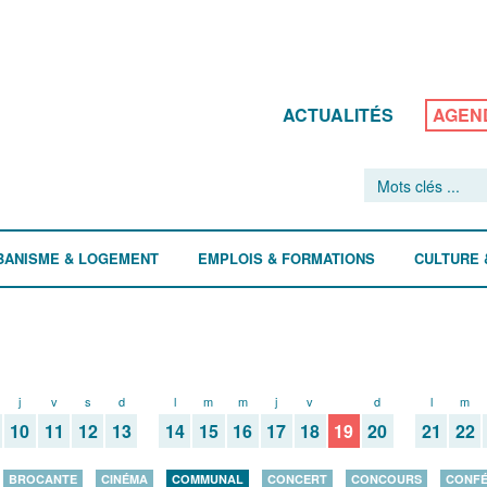
ACTUALITÉS
AGEN
BANISME & LOGEMENT
EMPLOIS & FORMATIONS
CULTURE 
j
v
s
d
l
m
m
j
v
s
d
l
m
10
11
12
13
14
15
16
17
18
19
20
21
22
BROCANTE
CINÉMA
COMMUNAL
CONCERT
CONCOURS
CONF