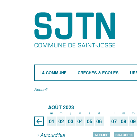
LA COMMUNE
CRÈCHES & ECOLES
UR
Accueil
AOÛT 2023
m
m
j
v
s
d
l
m
m
01
02
03
04
05
06
07
08
09
Aujourd'hui
ATELIER
BRADERIE