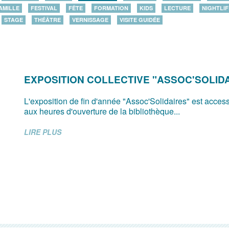
AMILLE
FESTIVAL
FÊTE
FORMATION
KIDS
LECTURE
NIGHTLIF
STAGE
THÉÂTRE
VERNISSAGE
VISITE GUIDÉE
EXPOSITION COLLECTIVE "ASSOC'SOLID
L'exposition de fin d'année "Assoc'Solidaires" est access
aux heures d'ouverture de la bibliothèque...
LIRE PLUS