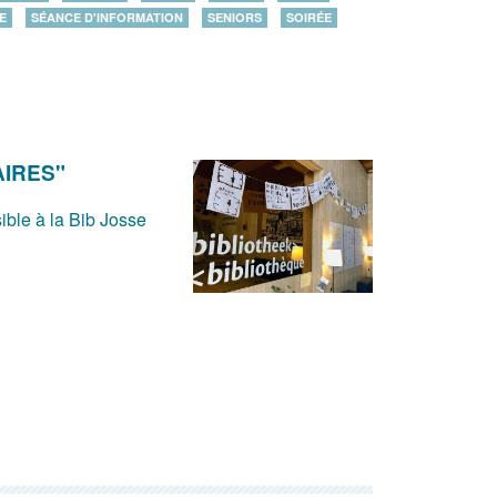
E
SÉANCE D'INFORMATION
SENIORS
SOIRÉE
AIRES"
ible à la Bib Josse