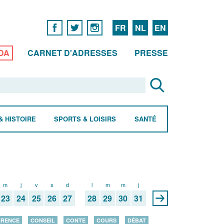
FR
NL
EN
DA
CARNET D'ADRESSES
PRESSE
& HISTOIRE
SPORTS & LOISIRS
SANTÉ
m
j
v
s
d
l
m
m
j
23
24
25
26
27
28
29
30
31
ÉRENCE
CONSEIL
CONTE
COURS
DÉBAT