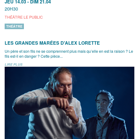
JEU 14.03
-
DIM 21.04
20H30
THÉÂTRE LE PUBLIC
THÉÂTRE
LES GRANDES MARÉES D'ALEX LORETTE
Un père et son fils ne se comprennent plus mais qu’elle en est la raison ? Le
fils est-il en danger ? Cette pièce...
LIRE PLUS