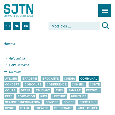
FR
NL
EN
Accueil
Aujourd'hui
Cette semaine
Ce mois
ATELIER
BRADERIE
BROCANTE
CINÉMA
COMMUNAL
CONCERT
CONCOURS
CONFÉRENCE
CONSEIL
CONTE
COURS
DÉBAT
ETUDIANT
EXPO
FAMILLE
FESTIVAL
FÊTE
FORMATION
KIDS
LECTURE
NIGHTLIFE
SÉANCE D'INFORMATION
SENIORS
SOIRÉE
SPECTACLE
SPORT
STAGE
THÉÂTRE
VERNISSAGE
VISITE GUIDÉE