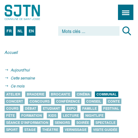
FR
NL
EN
Accueil
Aujourd'hui
Cette semaine
Ce mois
ATELIER
BRADERIE
BROCANTE
CINÉMA
COMMUNAL
CONCERT
CONCOURS
CONFÉRENCE
CONSEIL
CONTE
COURS
DÉBAT
ETUDIANT
EXPO
FAMILLE
FESTIVAL
FÊTE
FORMATION
KIDS
LECTURE
NIGHTLIFE
SÉANCE D'INFORMATION
SENIORS
SOIRÉE
SPECTACLE
SPORT
STAGE
THÉÂTRE
VERNISSAGE
VISITE GUIDÉE