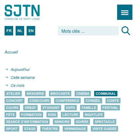
FR
NL
EN
Accueil
Aujourd'hui
Cette semaine
Ce mois
ATELIER
BRADERIE
BROCANTE
CINÉMA
COMMUNAL
CONCERT
CONCOURS
CONFÉRENCE
CONSEIL
CONTE
COURS
DÉBAT
ETUDIANT
EXPO
FAMILLE
FESTIVAL
FÊTE
FORMATION
KIDS
LECTURE
NIGHTLIFE
SÉANCE D'INFORMATION
SENIORS
SOIRÉE
SPECTACLE
SPORT
STAGE
THÉÂTRE
VERNISSAGE
VISITE GUIDÉE