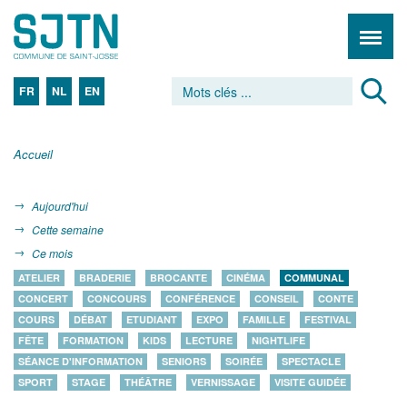
FR
NL
EN
Accueil
Aujourd'hui
Cette semaine
Ce mois
ATELIER
BRADERIE
BROCANTE
CINÉMA
COMMUNAL
CONCERT
CONCOURS
CONFÉRENCE
CONSEIL
CONTE
COURS
DÉBAT
ETUDIANT
EXPO
FAMILLE
FESTIVAL
FÊTE
FORMATION
KIDS
LECTURE
NIGHTLIFE
SÉANCE D'INFORMATION
SENIORS
SOIRÉE
SPECTACLE
SPORT
STAGE
THÉÂTRE
VERNISSAGE
VISITE GUIDÉE