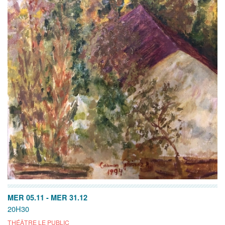
MER 05.11
-
MER 31.12
20H30
THÉÂTRE LE PUBLIC