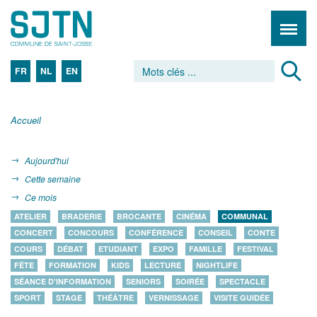
FR
NL
EN
Accueil
Aujourd'hui
Cette semaine
Ce mois
ATELIER
BRADERIE
BROCANTE
CINÉMA
COMMUNAL
CONCERT
CONCOURS
CONFÉRENCE
CONSEIL
CONTE
COURS
DÉBAT
ETUDIANT
EXPO
FAMILLE
FESTIVAL
FÊTE
FORMATION
KIDS
LECTURE
NIGHTLIFE
SÉANCE D'INFORMATION
SENIORS
SOIRÉE
SPECTACLE
SPORT
STAGE
THÉÂTRE
VERNISSAGE
VISITE GUIDÉE