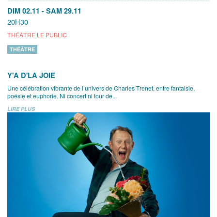
DIM 02.11
-
SAM 29.11
20H30
THÉÂTRE LE PUBLIC
THÉÂTRE
Y'A D'LA JOIE
Une célébration vibrante de l’univers de Charles Trenet, entre fantaisie,
poésie et euphorie. Ni concert ni tour de...
LIRE PLUS