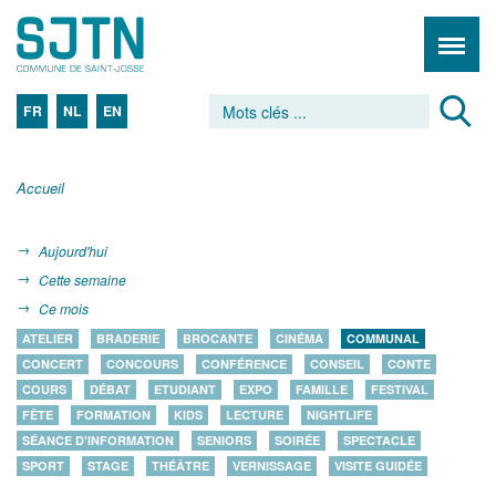
FR
NL
EN
Accueil
Aujourd'hui
Cette semaine
Ce mois
ATELIER
BRADERIE
BROCANTE
CINÉMA
COMMUNAL
CONCERT
CONCOURS
CONFÉRENCE
CONSEIL
CONTE
COURS
DÉBAT
ETUDIANT
EXPO
FAMILLE
FESTIVAL
FÊTE
FORMATION
KIDS
LECTURE
NIGHTLIFE
SÉANCE D'INFORMATION
SENIORS
SOIRÉE
SPECTACLE
SPORT
STAGE
THÉÂTRE
VERNISSAGE
VISITE GUIDÉE