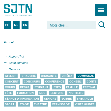
FR
NL
EN
Accueil
Aujourd'hui
Cette semaine
Ce mois
ATELIER
BRADERIE
BROCANTE
CINÉMA
COMMUNAL
CONCERT
CONCOURS
CONFÉRENCE
CONSEIL
CONTE
COURS
DÉBAT
ETUDIANT
EXPO
FAMILLE
FESTIVAL
FÊTE
FORMATION
KIDS
LECTURE
NIGHTLIFE
SÉANCE D'INFORMATION
SENIORS
SOIRÉE
SPECTACLE
SPORT
STAGE
THÉÂTRE
VERNISSAGE
VISITE GUIDÉE