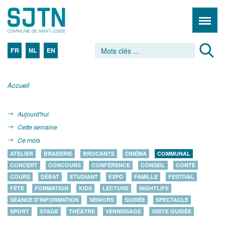
FR
NL
EN
Accueil
Aujourd'hui
Cette semaine
Ce mois
ATELIER
BRADERIE
BROCANTE
CINÉMA
COMMUNAL
CONCERT
CONCOURS
CONFÉRENCE
CONSEIL
CONTE
COURS
DÉBAT
ETUDIANT
EXPO
FAMILLE
FESTIVAL
FÊTE
FORMATION
KIDS
LECTURE
NIGHTLIFE
SÉANCE D'INFORMATION
SENIORS
SOIRÉE
SPECTACLE
SPORT
STAGE
THÉÂTRE
VERNISSAGE
VISITE GUIDÉE