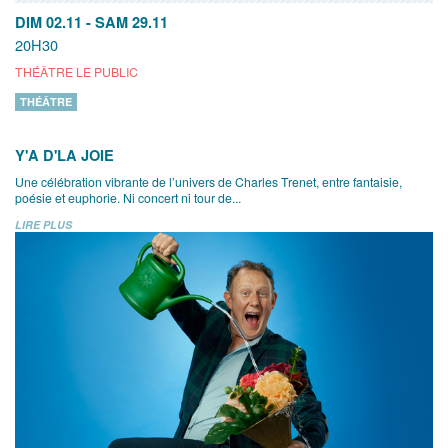
DIM 02.11
-
SAM 29.11
20H30
THÉÂTRE LE PUBLIC
THÉÂTRE
Y'A D'LA JOIE
Une célébration vibrante de l’univers de Charles Trenet, entre fantaisie,
poésie et euphorie. Ni concert ni tour de...
LIRE PLUS