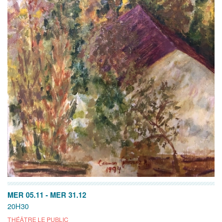
MER 05.11
-
MER 31.12
20H30
THÉÂTRE LE PUBLIC