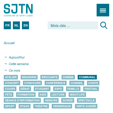
FR
NL
EN
Accueil
Aujourd'hui
Cette semaine
Ce mois
ATELIER
BRADERIE
BROCANTE
CINÉMA
COMMUNAL
CONCERT
CONCOURS
CONFÉRENCE
CONSEIL
CONTE
COURS
DÉBAT
ETUDIANT
EXPO
FAMILLE
FESTIVAL
FÊTE
FORMATION
KIDS
LECTURE
NIGHTLIFE
SÉANCE D'INFORMATION
SENIORS
SOIRÉE
SPECTACLE
SPORT
STAGE
THÉÂTRE
VERNISSAGE
VISITE GUIDÉE