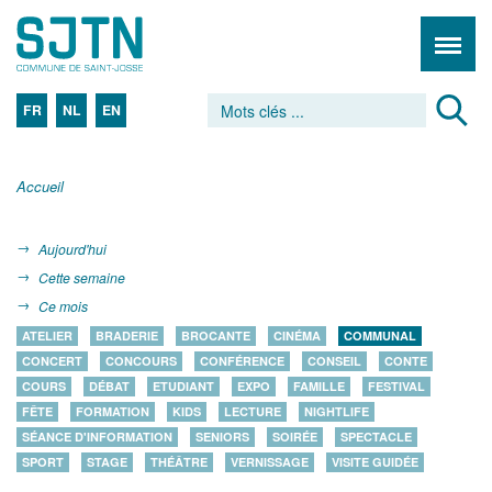
FR
NL
EN
Accueil
Aujourd'hui
Cette semaine
Ce mois
ATELIER
BRADERIE
BROCANTE
CINÉMA
COMMUNAL
CONCERT
CONCOURS
CONFÉRENCE
CONSEIL
CONTE
COURS
DÉBAT
ETUDIANT
EXPO
FAMILLE
FESTIVAL
FÊTE
FORMATION
KIDS
LECTURE
NIGHTLIFE
SÉANCE D'INFORMATION
SENIORS
SOIRÉE
SPECTACLE
SPORT
STAGE
THÉÂTRE
VERNISSAGE
VISITE GUIDÉE