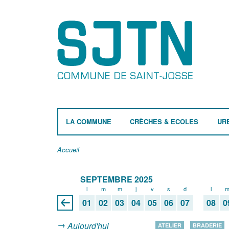
LA COMMUNE
CRÈCHES & ECOLES
UR
Accueil
SEPTEMBRE 2025
l
m
m
j
v
s
d
l
01
02
03
04
05
06
07
08
0
Aujourd'hui
ATELIER
BRADERIE