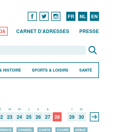
FR
NL
EN
DA
CARNET D'ADRESSES
PRESSE
& HISTOIRE
SPORTS & LOISIRS
SANTÉ
l
m
m
j
v
s
d
l
m
22
23
24
25
26
27
28
29
30
ÉRENCE
CONSEIL
CONTE
COURS
DÉBAT