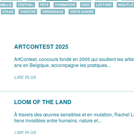
AMILLE
FESTIVAL
FÊTE
FORMATION
KIDS
LECTURE
NIGHTLIF
STAGE
THÉÂTRE
VERNISSAGE
VISITE GUIDÉE
ARTCONTEST 2025
ArtContest, concours fondé en 2005 qui soutient les arti
ans en Belgique, accompagne les pratiques...
LIRE PLUS
LOOM OF THE LAND
À travers des œuvres sensibles et en mutation, Rachel L
liens invisibles entre humains, nature et...
LIRE PLUS