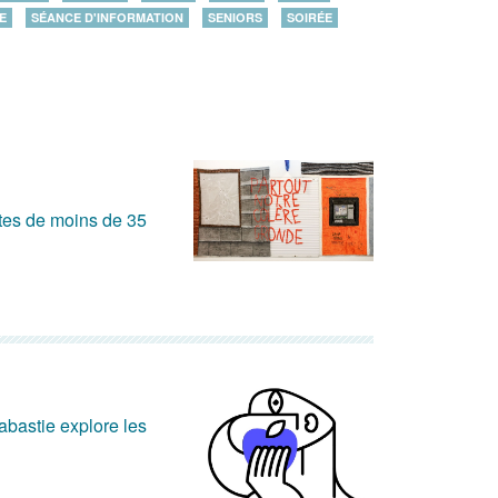
E
SÉANCE D'INFORMATION
SENIORS
SOIRÉE
stes de moins de 35
abastie explore les