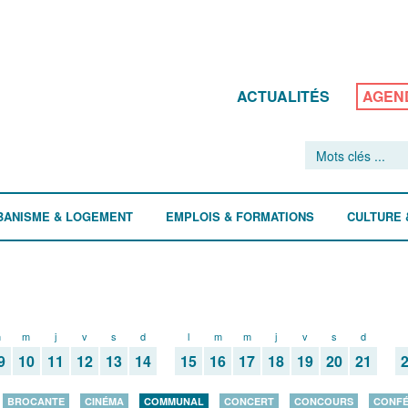
ACTUALITÉS
AGEN
BANISME & LOGEMENT
EMPLOIS & FORMATIONS
CULTURE 
m
m
j
v
s
d
l
m
m
j
v
s
d
9
10
11
12
13
14
15
16
17
18
19
20
21
BROCANTE
CINÉMA
COMMUNAL
CONCERT
CONCOURS
CONF