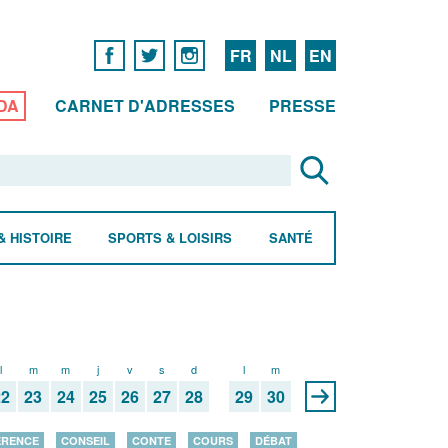
FR
NL
EN
DA
CARNET D'ADRESSES
PRESSE
& HISTOIRE
SPORTS & LOISIRS
SANTÉ
l
m
m
j
v
s
d
l
m
22
23
24
25
26
27
28
29
30
ÉRENCE
CONSEIL
CONTE
COURS
DÉBAT