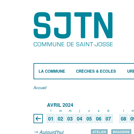
LA COMMUNE
CRÈCHES & ECOLES
UR
Accueil
AVRIL 2024
l
m
m
j
v
s
d
l
01
02
03
04
05
06
07
08
0
Aujourd'hui
ATELIER
BRADERIE