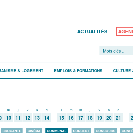
ACTUALITÉS
AGEN
BANISME & LOGEMENT
EMPLOIS & FORMATIONS
CULTURE 
m
m
j
v
s
d
l
m
m
j
v
s
d
9
10
11
12
13
14
15
16
17
18
19
20
21
BROCANTE
CINÉMA
COMMUNAL
CONCERT
CONCOURS
CONF