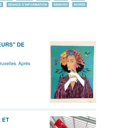
E
SÉANCE D'INFORMATION
SENIORS
SOIRÉE
EURS" DE
Bruxelles. Après
 ET