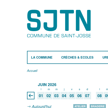
LA COMMUNE
CRÈCHES & ECOLES
UR
Accueil
JUIN 2026
l
m
m
j
v
s
d
l
01
02
03
04
05
06
07
08
0
Aujourd'hui
ATELIER
BRADERIE