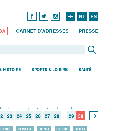
FR
NL
EN
DA
CARNET D'ADRESSES
PRESSE
& HISTOIRE
SPORTS & LOISIRS
SANTÉ
l
m
m
j
v
s
d
l
m
22
23
24
25
26
27
28
29
30
ÉRENCE
CONSEIL
CONTE
COURS
DÉBAT