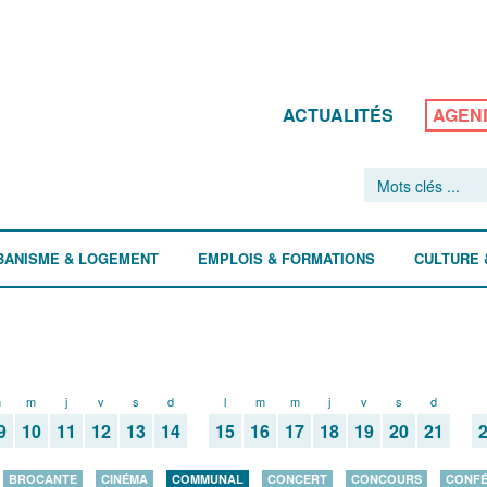
ACTUALITÉS
AGEN
BANISME & LOGEMENT
EMPLOIS & FORMATIONS
CULTURE 
m
m
j
v
s
d
l
m
m
j
v
s
d
9
10
11
12
13
14
15
16
17
18
19
20
21
BROCANTE
CINÉMA
COMMUNAL
CONCERT
CONCOURS
CONF