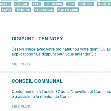
AMILLE
FESTIVAL
FÊTE
FORMATION
KIDS
LECTURE
NIGHTLIF
STAGE
THÉÂTRE
VERNISSAGE
VISITE GUIDÉE
DIGIPUNT - TEN NOEY
Besoin d'aide avec votre ordinateur ou votre gsm? Ou av
applications? Le digipunt peut vous aider gratuit!
LIRE PLUS
CONSEIL COMMUNAL
Conformément à l’article 87 de la Nouvelle Loi Communal
e à assister à la réunion du Conseil...
LIRE PLUS