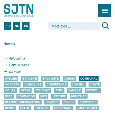
FR
NL
EN
Accueil
Aujourd'hui
Cette semaine
Ce mois
ATELIER
BRADERIE
BROCANTE
CINÉMA
COMMUNAL
CONCERT
CONCOURS
CONFÉRENCE
CONSEIL
CONTE
COURS
DÉBAT
ETUDIANT
EXPO
FAMILLE
FESTIVAL
FÊTE
FORMATION
KIDS
LECTURE
NIGHTLIFE
SÉANCE D'INFORMATION
SENIORS
SOIRÉE
SPECTACLE
SPORT
STAGE
THÉÂTRE
VERNISSAGE
VISITE GUIDÉE