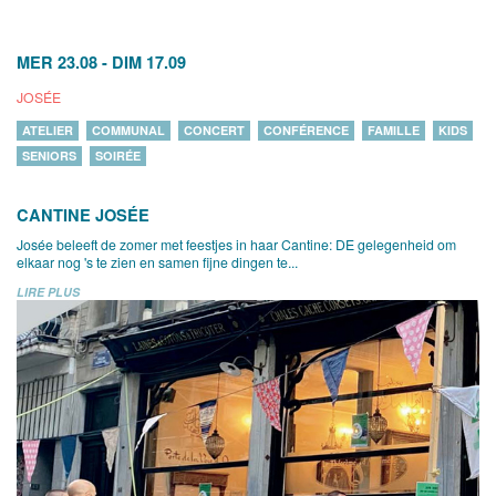
MER 23.08
-
DIM 17.09
JOSÉE
ATELIER
COMMUNAL
CONCERT
CONFÉRENCE
FAMILLE
KIDS
SENIORS
SOIRÉE
CANTINE JOSÉE
Josée beleeft de zomer met feestjes in haar Cantine: DE gelegenheid om
elkaar nog 's te zien en samen fijne dingen te...
LIRE PLUS