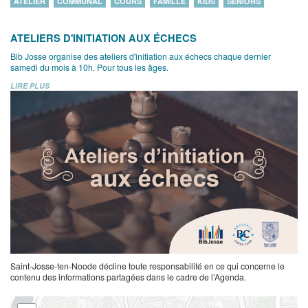
ATELIER
COMMUNAL
COURS
FAMILLE
KIDS
SENIORS
ATELIERS D'INITIATION AUX ÉCHECS
Bib Josse organise des ateliers d'initiation aux échecs chaque dernier
samedi du mois à 10h. Pour tous les âges.
LIRE PLUS
Saint-Josse-ten-Noode décline toute responsabilité en ce qui concerne le
contenu des informations partagées dans le cadre de l’Agenda.