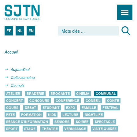
FR
NL
EN
Accueil
Aujourd'hui
Cette semaine
Ce mois
ATELIER
BRADERIE
BROCANTE
CINÉMA
COMMUNAL
CONCERT
CONCOURS
CONFÉRENCE
CONSEIL
CONTE
COURS
DÉBAT
ETUDIANT
EXPO
FAMILLE
FESTIVAL
FÊTE
FORMATION
KIDS
LECTURE
NIGHTLIFE
SÉANCE D'INFORMATION
SENIORS
SOIRÉE
SPECTACLE
SPORT
STAGE
THÉÂTRE
VERNISSAGE
VISITE GUIDÉE