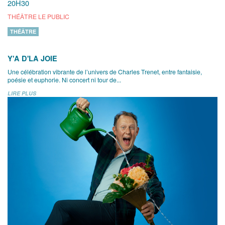
20H30
THÉÂTRE LE PUBLIC
THÉÂTRE
Y'A D'LA JOIE
Une célébration vibrante de l’univers de Charles Trenet, entre fantaisie,
poésie et euphorie. Ni concert ni tour de...
LIRE PLUS