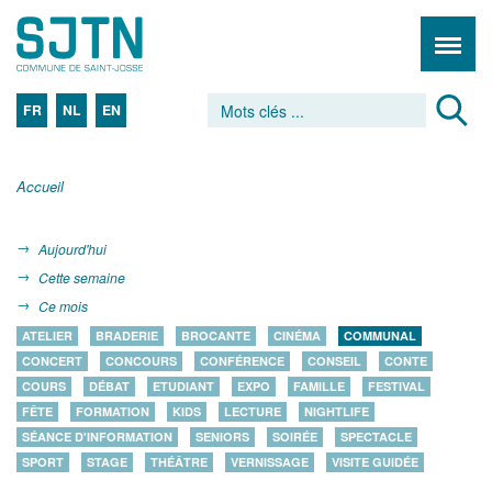
FR
NL
EN
Accueil
Aujourd'hui
Cette semaine
Ce mois
ATELIER
BRADERIE
BROCANTE
CINÉMA
COMMUNAL
CONCERT
CONCOURS
CONFÉRENCE
CONSEIL
CONTE
COURS
DÉBAT
ETUDIANT
EXPO
FAMILLE
FESTIVAL
FÊTE
FORMATION
KIDS
LECTURE
NIGHTLIFE
SÉANCE D'INFORMATION
SENIORS
SOIRÉE
SPECTACLE
SPORT
STAGE
THÉÂTRE
VERNISSAGE
VISITE GUIDÉE