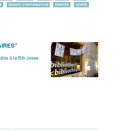
E
SÉANCE D'INFORMATION
SENIORS
SOIRÉE
AIRES"
ible à la Bib Josse