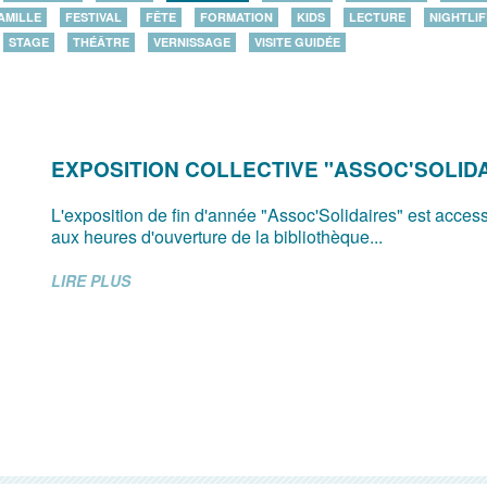
AMILLE
FESTIVAL
FÊTE
FORMATION
KIDS
LECTURE
NIGHTLIF
STAGE
THÉÂTRE
VERNISSAGE
VISITE GUIDÉE
EXPOSITION COLLECTIVE "ASSOC'SOLID
L'exposition de fin d'année "Assoc'Solidaires" est access
aux heures d'ouverture de la bibliothèque...
LIRE PLUS