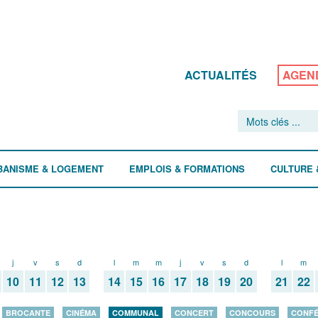
ACTUALITÉS
AGEN
BANISME & LOGEMENT
EMPLOIS & FORMATIONS
CULTURE 
j
v
s
d
l
m
m
j
v
s
d
l
m
10
11
12
13
14
15
16
17
18
19
20
21
22
BROCANTE
CINÉMA
COMMUNAL
CONCERT
CONCOURS
CONF