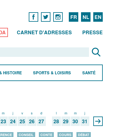
FR
NL
EN
DA
CARNET D'ADRESSES
PRESSE
& HISTOIRE
SPORTS & LOISIRS
SANTÉ
m
j
v
s
d
l
m
m
j
23
24
25
26
27
28
29
30
31
ÉRENCE
CONSEIL
CONTE
COURS
DÉBAT