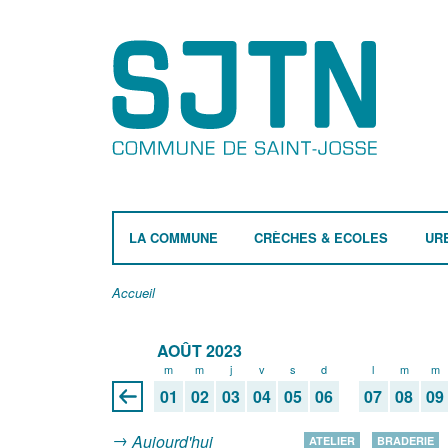
LA COMMUNE
CRÈCHES & ECOLES
UR
Accueil
AOÛT 2023
m
m
j
v
s
d
l
m
m
01
02
03
04
05
06
07
08
09
Aujourd'hui
ATELIER
BRADERIE