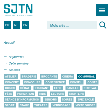
FR
NL
EN
Accueil
Aujourd'hui
Cette semaine
Ce mois
ATELIER
BRADERIE
BROCANTE
CINÉMA
COMMUNAL
CONCERT
CONCOURS
CONFÉRENCE
CONSEIL
CONTE
COURS
DÉBAT
ETUDIANT
EXPO
FAMILLE
FESTIVAL
FÊTE
FORMATION
KIDS
LECTURE
NIGHTLIFE
SÉANCE D'INFORMATION
SENIORS
SOIRÉE
SPECTACLE
SPORT
STAGE
THÉÂTRE
VERNISSAGE
VISITE GUIDÉE