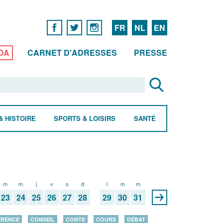
FR
NL
EN
DA
CARNET D'ADRESSES
PRESSE
& HISTOIRE
SPORTS & LOISIRS
SANTÉ
m
m
j
v
s
d
l
m
m
23
24
25
26
27
28
29
30
31
ÉRENCE
CONSEIL
CONTE
COURS
DÉBAT