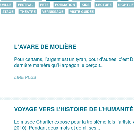
AMILLE
FESTIVAL
FÊTE
FORMATION
KIDS
LECTURE
NIGHTLIF
STAGE
THÉÂTRE
VERNISSAGE
VISITE GUIDÉE
L'AVARE DE MOLIÈRE
Pour certains, l’argent est un tyran, pour d’autres, c’est D
dernière manière qu’Harpagon le perçoit...
LIRE PLUS
VOYAGE VERS L’HISTOIRE DE L’HUMANITÉ
Le musée Charlier expose pour la troisième fois l’artiste
2010). Pendant deux mois et demi, ses...