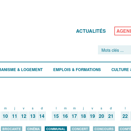
ACTUALITÉS
AGEN
BANISME & LOGEMENT
EMPLOIS & FORMATIONS
CULTURE 
m
j
v
s
d
l
m
m
j
v
s
d
l
10
11
12
13
14
15
16
17
18
19
20
21
22
BROCANTE
CINÉMA
COMMUNAL
CONCERT
CONCOURS
CONF