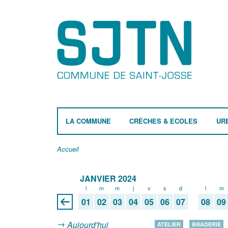
LA COMMUNE
CRÈCHES & ECOLES
UR
Accueil
JANVIER 2024
l
m
m
j
v
s
d
l
m
01
02
03
04
05
06
07
08
09
Aujourd'hui
ATELIER
BRADERIE