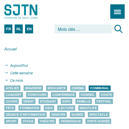
FR
NL
EN
Accueil
Aujourd'hui
Cette semaine
Ce mois
ATELIER
BRADERIE
BROCANTE
CINÉMA
COMMUNAL
CONCERT
CONCOURS
CONFÉRENCE
CONSEIL
CONTE
COURS
DÉBAT
ETUDIANT
EXPO
FAMILLE
FESTIVAL
FÊTE
FORMATION
KIDS
LECTURE
NIGHTLIFE
SÉANCE D'INFORMATION
SENIORS
SOIRÉE
SPECTACLE
SPORT
STAGE
THÉÂTRE
VERNISSAGE
VISITE GUIDÉE