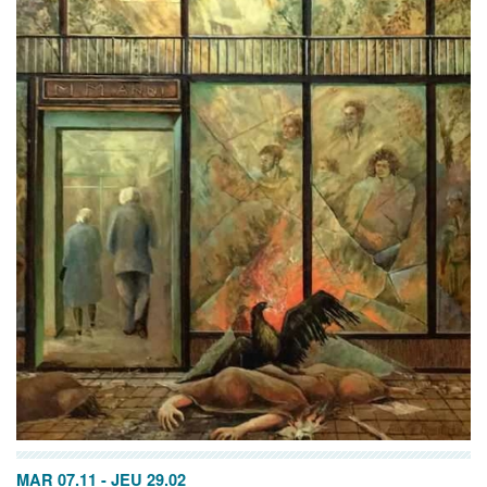
MAR 07.11
-
JEU 29.02