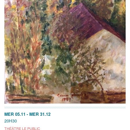
MER 05.11
-
MER 31.12
20H30
THÉÂTRE LE PUBLIC