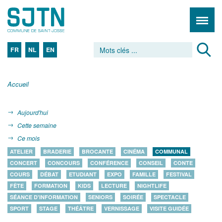
FR
NL
EN
Accueil
Aujourd'hui
Cette semaine
Ce mois
ATELIER
BRADERIE
BROCANTE
CINÉMA
COMMUNAL
CONCERT
CONCOURS
CONFÉRENCE
CONSEIL
CONTE
COURS
DÉBAT
ETUDIANT
EXPO
FAMILLE
FESTIVAL
FÊTE
FORMATION
KIDS
LECTURE
NIGHTLIFE
SÉANCE D'INFORMATION
SENIORS
SOIRÉE
SPECTACLE
SPORT
STAGE
THÉÂTRE
VERNISSAGE
VISITE GUIDÉE