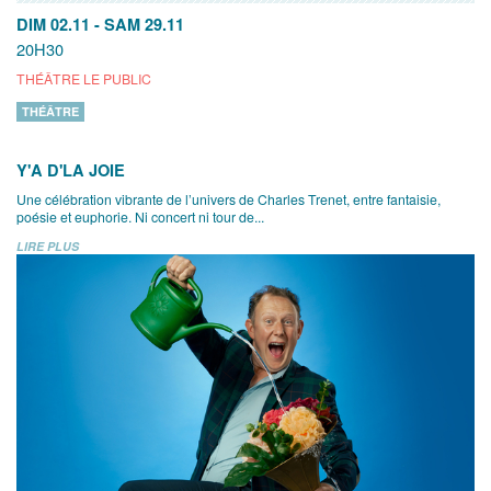
DIM 02.11
-
SAM 29.11
20H30
THÉÂTRE LE PUBLIC
THÉÂTRE
Y'A D'LA JOIE
Une célébration vibrante de l’univers de Charles Trenet, entre fantaisie,
poésie et euphorie. Ni concert ni tour de...
LIRE PLUS