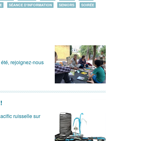
E
SÉANCE D'INFORMATION
SENIORS
SOIRÉE
t été, rejoignez-nous
!
acific ruisselle sur