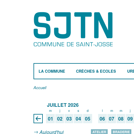
LA COMMUNE
CRÈCHES & ECOLES
UR
Accueil
JUILLET 2026
m
j
v
s
d
l
m
m
j
01
02
03
04
05
06
07
08
09
Aujourd'hui
ATELIER
BRADERIE