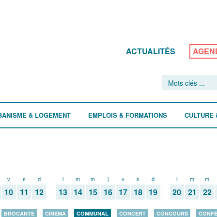
ACTUALITÉS
AGEN
BANISME & LOGEMENT
EMPLOIS & FORMATIONS
CULTURE 
v
s
d
l
m
m
j
v
s
d
l
m
m
10
11
12
13
14
15
16
17
18
19
20
21
22
BROCANTE
CINÉMA
COMMUNAL
CONCERT
CONCOURS
CONF