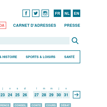
FR
NL
EN
DA
CARNET D'ADRESSES
PRESSE
& HISTOIRE
SPORTS & LOISIRS
SANTÉ
j
v
s
d
l
m
m
j
v
23
24
25
26
27
28
29
30
31
ÉRENCE
CONSEIL
CONTE
COURS
DÉBAT