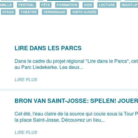
AMILLE
FESTIVAL
FÊTE
FORMATION
KIDS
LECTURE
NIGHTLIF
STAGE
THÉÂTRE
VERNISSAGE
VISITE GUIDÉE
LIRE DANS LES PARCS
Dans le cadre du projet régional "Lire dans le Parcs", ce
au Parc Liedekerke. Les deux...
LIRE PLUS
BRON VAN SAINT-JOSSE: SPELEN! JOUER
Cet été, l'eau claire de la source qui coule sous la Tour P
la place Saint-Josse. Découvrez un lieu...
LIRE PLUS