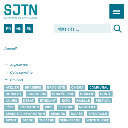
FR
NL
EN
Accueil
Aujourd'hui
Cette semaine
Ce mois
ATELIER
BRADERIE
BROCANTE
CINÉMA
COMMUNAL
CONCERT
CONCOURS
CONFÉRENCE
CONSEIL
CONTE
COURS
DÉBAT
ETUDIANT
EXPO
FAMILLE
FESTIVAL
FÊTE
FORMATION
KIDS
LECTURE
NIGHTLIFE
SÉANCE D'INFORMATION
SENIORS
SOIRÉE
SPECTACLE
SPORT
STAGE
THÉÂTRE
VERNISSAGE
VISITE GUIDÉE