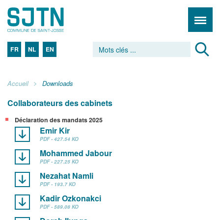
FR
NL
EN
Accueil
Downloads
Collaborateurs des cabinets
Déclaration des mandats 2025
Emir Kir
PDF - 427.54 KO
Mohammed Jabour
PDF - 227.25 KO
Nezahat Namli
PDF - 193.7 KO
Kadir Ozkonakci
PDF - 589.08 KO