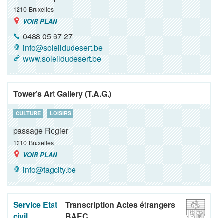
1210
Bruxelles
VOIR PLAN
0488 05 67 27
info@soleildudesert.be
www.soleildudesert.be
Tower's Art Gallery (T.A.G.)
CULTURE
LOISIRS
passage Rogier
1210
Bruxelles
VOIR PLAN
info@tagcity.be
Service Etat
Transcription Actes étrangers
civil
BAEC