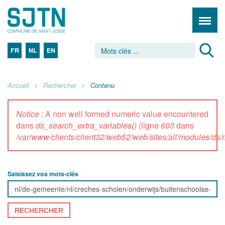
FR
NL
EN
Accueil
Rechercher
Contenu
Notice
: A non well formed numeric value encountered
dans
ds_search_extra_variables()
(ligne
603
dans
/var/www/clients/client32/web52/web/sites/all/modules/d
Saisissez vos mots-clés
RECHERCHER