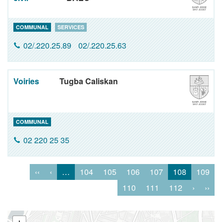
COMMUNAL
SERVICES
02/.220.25.89
02/.220.25.63
Voiries
Tugba Caliskan
COMMUNAL
02 220 25 35
‹‹
‹
…
104
105
106
107
108
109
110
111
112
›
››