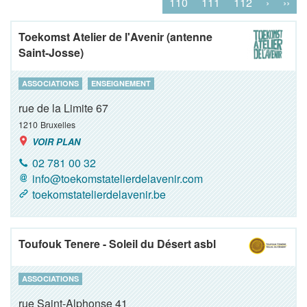
110
111
112
›
››
Toekomst Atelier de l'Avenir (antenne
Saint-Josse)
ASSOCIATIONS
ENSEIGNEMENT
rue de la Limite 67
1210
Bruxelles
VOIR PLAN
02 781 00 32
info@toekomstatelierdelavenir.com
toekomstatelierdelavenir.be
Toufouk Tenere - Soleil du Désert asbl
ASSOCIATIONS
rue Saint-Alphonse 41