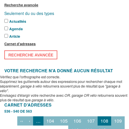
Recherche avancée
Seulement du ou des types
Actualités
Agenda
Article
Carnet d'adresses
RECHERCHE AVANCÉE
VOTRE RECHERCHE N'A DONNÉ AUCUN RÉSULTAT
Vérifiez que l'orthographe est correcte.
Supprimez les guillemets autour des expressions pour rechercher chaque mot
séparément.
garage à vélo
retournera souvent plus de résultat que
"garage à
vélo"
.
Envisagez d'élargir votre recherche avec
OR
.
garage OR vélo
retournera souvent
plus de résultat que
garage à vélo
.
CARNET D'ADRESSES
536 - 540 DE 563
‹‹
‹
…
104
105
106
107
108
109