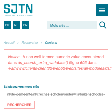
FR
NL
EN
Accueil
Rechercher
Contenu
Notice
: A non well formed numeric value encountered
dans
ds_search_extra_variables()
(ligne
603
dans
/var/www/clients/client32/web52/web/sites/all/modules/d
Saisissez vos mots-clés
RECHERCHER