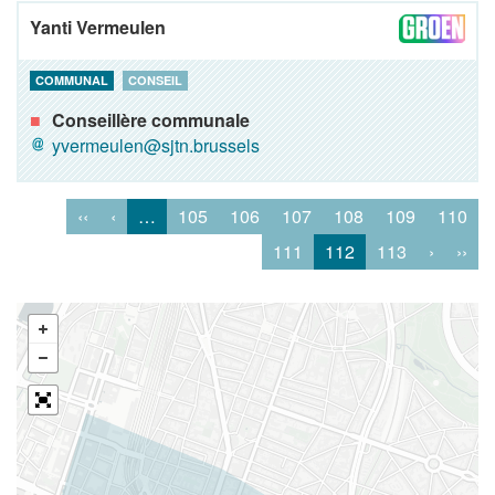
Yanti Vermeulen
COMMUNAL
CONSEIL
Conseillère communale
yvermeulen@sjtn.brussels
‹‹
‹
…
105
106
107
108
109
110
111
112
113
›
››