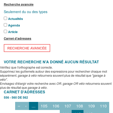
Recherche avancée
Seulement du ou des types
Actualités
Agenda
Article
Carnet d'adresses
RECHERCHE AVANCÉE
VOTRE RECHERCHE N'A DONNÉ AUCUN RÉSULTAT
Vérifiez que l'orthographe est correcte.
Supprimez les guillemets autour des expressions pour rechercher chaque mot
séparément.
garage à vélo
retournera souvent plus de résultat que
"garage à
vélo"
.
Envisagez d'élargir votre recherche avec
OR
.
garage OR vélo
retournera souvent
plus de résultat que
garage à vélo
.
CARNET D'ADRESSES
556 - 560 DE 562
‹‹
‹
…
105
106
107
108
109
110