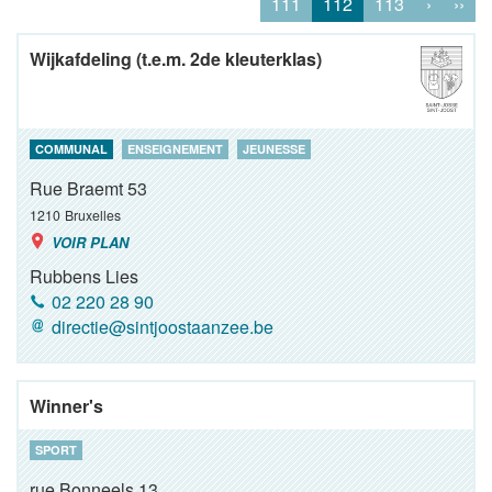
111
112
113
›
››
Wijkafdeling (t.e.m. 2de kleuterklas)
COMMUNAL
ENSEIGNEMENT
JEUNESSE
Rue Braemt 53
1210
Bruxelles
VOIR PLAN
Rubbens Lies
02 220 28 90
directie@sintjoostaanzee.be
Winner's
SPORT
rue Bonneels 13