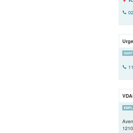
VO
02
Urg
SANT
1
VDA
EMPL
Aven
1210