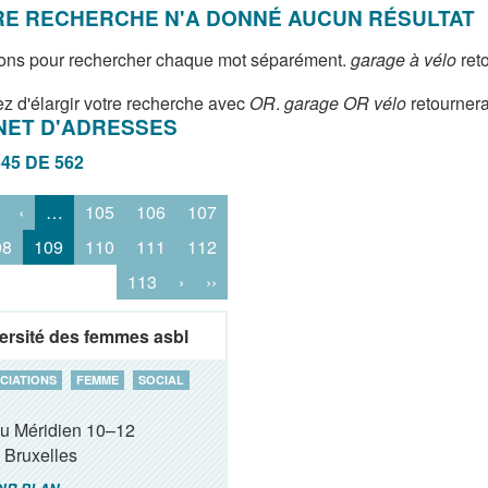
E RECHERCHE N'A DONNÉ AUCUN RÉSULTAT
ons pour rechercher chaque mot séparément.
garage à vélo
reto
z d'élargir votre recherche avec
OR
.
garage OR vélo
retournera
NET D'ADRESSES
545 DE 562
‹
…
105
106
107
08
109
110
111
112
113
›
››
ersité des femmes asbl
CIATIONS
FEMME
SOCIAL
du Méridien 10–12
Bruxelles