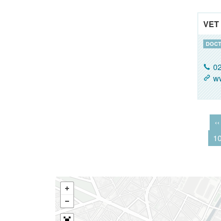
VET
DOCT
02
w
‹‹
1