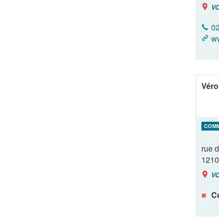
VO
02
w
Véro
COM
rue d
1210
VO
Co