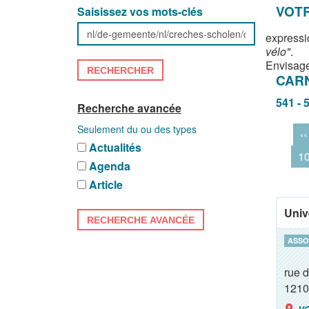
VOTR
Saisissez vos mots-clés
expressi
vélo"
.
Envisage
RECHERCHER
CAR
541 - 
Recherche avancée
Seulement du ou des types
‹‹
Actualités
1
Agenda
Article
Univ
RECHERCHE AVANCÉE
ASSO
rue 
1210