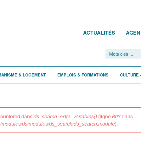
ACTUALITÉS
AGEN
BANISME & LOGEMENT
EMPLOIS & FORMATIONS
CULTURE 
ncountered dans
ds_search_extra_variables()
(ligne
603
dans
all/modules/ds/modules/ds_search/ds_search.module
).