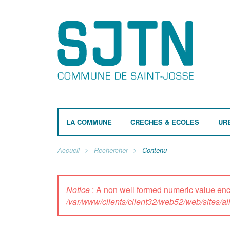
LA COMMUNE
CRÈCHES & ECOLES
UR
Accueil
Rechercher
Contenu
Notice
: A non well formed numeric value e
/var/www/clients/client32/web52/web/sites/