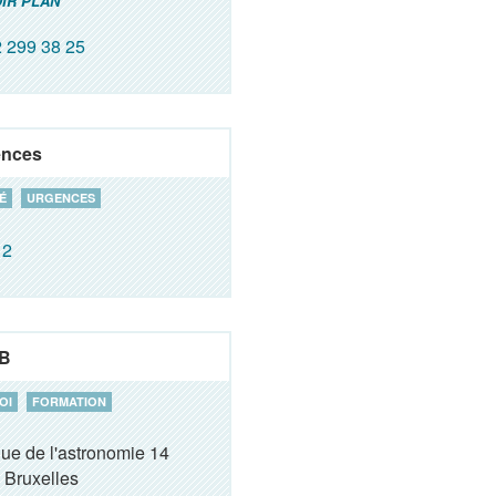
IR PLAN
 299 38 25
ences
É
URGENCES
12
B
OI
FORMATION
ue de l'astronomie 14
Bruxelles