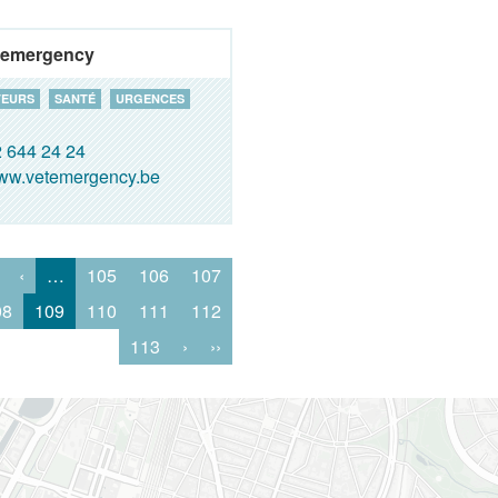
 emergency
EURS
SANTÉ
URGENCES
 644 24 24
ww.vetemergency.be
‹
…
105
106
107
08
109
110
111
112
113
›
››