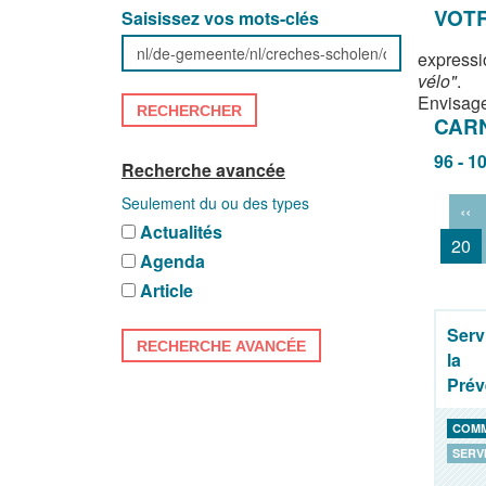
VOTR
Saisissez vos mots-clés
expressi
vélo"
.
Envisage
RECHERCHER
CAR
96 - 1
Recherche avancée
Seulement du ou des types
‹‹
Actualités
20
Agenda
Article
Serv
RECHERCHE AVANCÉE
la
Prév
COM
SERV