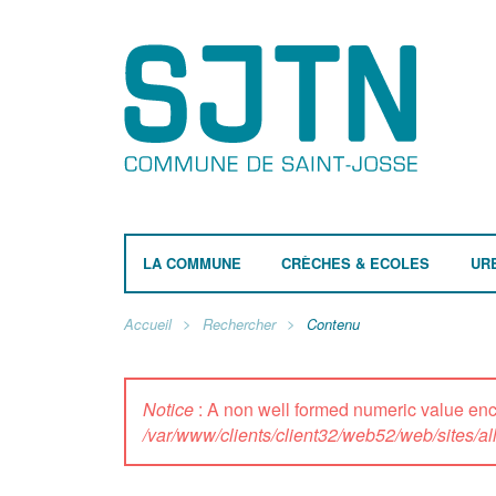
LA COMMUNE
CRÈCHES & ECOLES
UR
Accueil
Rechercher
Contenu
Notice
: A non well formed numeric value e
/var/www/clients/client32/web52/web/sites/