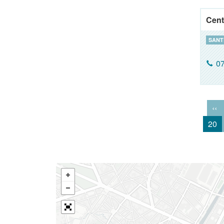
Cent
SANT
07
‹‹
20