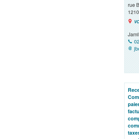
rue 
1210
VO
Jami
02
jb
Rece
Comm
paie
fact
com
com
taxe