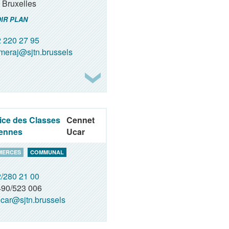
Bruxelles
IR PLAN
 220 27 95
meraj@sjtn.brussels
ice des Classes
Cennet
ennes
Ucar
MERCES
COMMUNAL
/280 21 00
90/523 006
car@sjtn.brussels