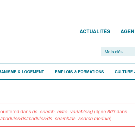
ACTUALITÉS
AGEN
BANISME & LOGEMENT
EMPLOIS & FORMATIONS
CULTURE 
ncountered dans
ds_search_extra_variables()
(ligne
603
dans
all/modules/ds/modules/ds_search/ds_search.module
).