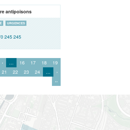
re antipoisons
É
URGENCES
0 245 245
‹
…
16
17
18
19
21
22
23
24
…
›
››