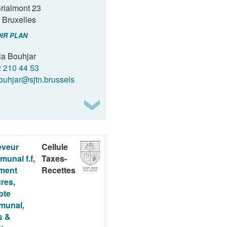
Brialmont 23
Bruxelles
IR PLAN
la Bouhjar
 210 44 53
ouhjar@sjtn.brussels
veur
Cellule
unal f.f,
Taxes-
ment
Recettes
ures,
pte
munal,
s &