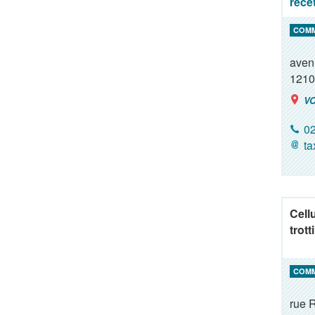
rece
COM
aven
1210
VO
02
ta
Cell
trott
COM
rue 