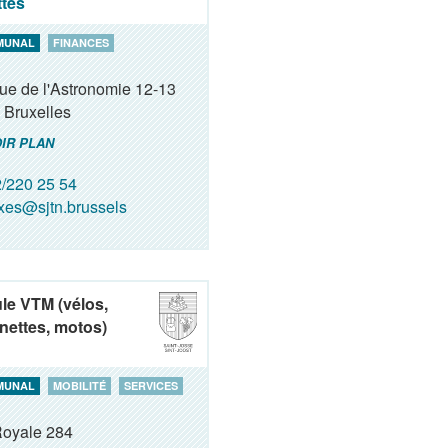
ttes
MUNAL
FINANCES
ue de l'Astronomie 12-13
Bruxelles
IR PLAN
/220 25 54
xes@sjtn.brussels
ule VTM (vélos,
inettes, motos)
MUNAL
MOBILITÉ
SERVICES
Royale 284