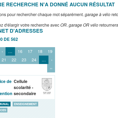
E RECHERCHE N'A DONNÉ AUCUN RÉSULTAT
ons pour rechercher chaque mot séparément.
garage à vélo
reto
z d'élargir votre recherche avec
OR
.
garage OR vélo
retournera
NET D'ADRESSES
00 DE 562
‹
…
16
17
18
19
21
22
23
24
…
›
››
ice de
Cellule
scolarité -
ention
secondaire
MUNAL
ENSEIGNEMENT
ICES