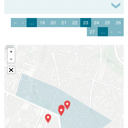
‹‹
‹
…
19
20
21
22
23
24
25
26
27
…
›
››