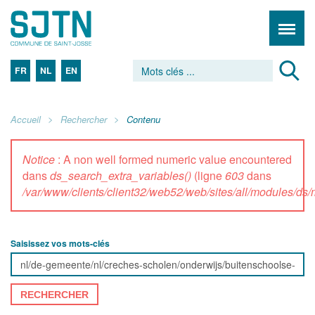
FR
NL
EN
Accueil
Rechercher
Contenu
Notice
: A non well formed numeric value encountered
dans
ds_search_extra_variables()
(ligne
603
dans
/var/www/clients/client32/web52/web/sites/all/modules/d
Saisissez vos mots-clés
RECHERCHER