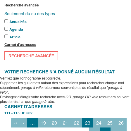
Recherche avancée
Seulement du ou des types
Actualités
Agenda
Article
Carnet d'adresses
RECHERCHE AVANCÉE
VOTRE RECHERCHE N'A DONNÉ AUCUN RÉSULTAT
Vérifiez que l'orthographe est correcte.
Supprimez les guillemets autour des expressions pour rechercher chaque mot
séparément.
garage à vélo
retournera souvent plus de résultat que
"garage à
vélo"
.
Envisagez d'élargir votre recherche avec
OR
.
garage OR vélo
retournera souvent
plus de résultat que
garage à vélo
.
CARNET D'ADRESSES
111 - 115 DE 562
‹‹
‹
…
19
20
21
22
23
24
25
26