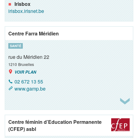
Irisbox
irisbox.irisnet.be
Centre Farra Méridien
SANTÉ
rue du Méridien 22
1210
Bruxelles
VOIR PLAN
02 672 13 55
www.gamp.be
Centre féminin d’Education Permanente
(CFEP) asbl