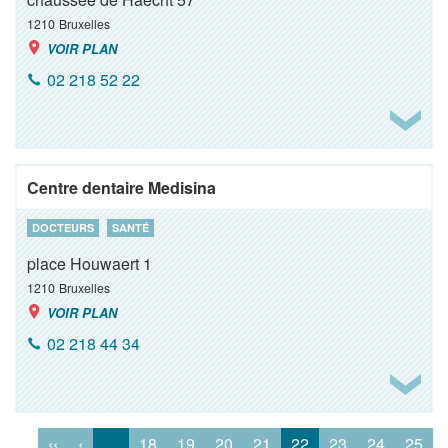
1210
Bruxelles
VOIR PLAN
02 218 52 22
Centre dentaire Medisina
DOCTEURS
SANTÉ
place Houwaert 1
1210
Bruxelles
VOIR PLAN
02 218 44 34
‹‹
‹
…
18
19
20
21
22
23
24
25