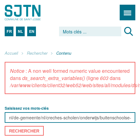
FR
NL
EN
Accueil
Rechercher
Contenu
Notice
: A non well formed numeric value encountered
dans
ds_search_extra_variables()
(ligne
603
dans
/var/www/clients/client32/web52/web/sites/all/modules/d
Saisissez vos mots-clés
RECHERCHER