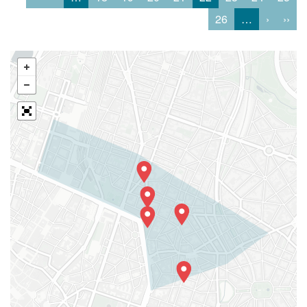
26
…
›
››