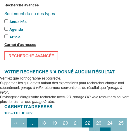
Recherche avancée
Seulement du ou des types
Actualités
Agenda
Article
Carnet d'adresses
RECHERCHE AVANCÉE
VOTRE RECHERCHE N'A DONNÉ AUCUN RÉSULTAT
Vérifiez que l'orthographe est correcte.
Supprimez les guillemets autour des expressions pour rechercher chaque mot
séparément.
garage à vélo
retournera souvent plus de résultat que
"garage à
vélo"
.
Envisagez d'élargir votre recherche avec
OR
.
garage OR vélo
retournera souvent
plus de résultat que
garage à vélo
.
CARNET D'ADRESSES
106 - 110 DE 562
‹‹
‹
…
18
19
20
21
22
23
24
25