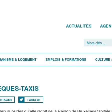
ACTUALITÉS
AGEN
BANISME & LOGEMENT
EMPLOIS & FORMATIONS
CULTURE 
QUES-TAXIS
ARTAGER
TWEETER
ux subsides qu’elle reçoit de la Région de Bruxelles-Capitale afi