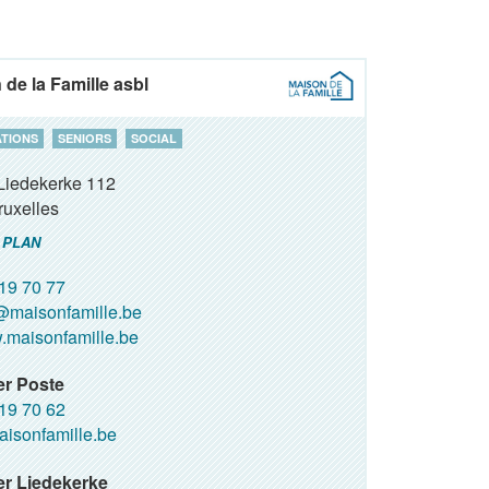
de la Famille asbl
ATIONS
SENIORS
SOCIAL
Liedekerke 112
ruxelles
 PLAN
19 70 77
@maisonfamille.be
maisonfamille.be
er Poste
19 70 62
isonfamille.be
r Liedekerke