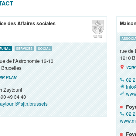
TACT
ice des Affaires sociales
Maison 
ASSOCI
MUNAL
SERVICES
SOCIAL
rue de 
1210
B
ue de l'Astronomie 12-13
Bruxelles
VOIR
IR PLAN
02 2
info
h Zaytouni
www.
90 49 34 40
aytouni@sjtn.brussels
Foy
02 2
www.ma
Foye