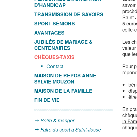
D'HANDICAP
savoir
procèd
TRANSMISSION DE SAVOIRS
Saint-
SPORT SÉNIORS
5 euro
celle-c
AVANTAGES
JUBILÉS DE MARIAGE &
Les ch
CENTENAIRES
valeur
que le
CHÈQUES-TAXIS
Contact
Pour p
répond
MAISON DE REPOS ANNE
SYLVIE MOUZON
béné
MAISON DE LA FAMILLE
disp
êtr
FIN DE VIE
En pra
chèque
Boire & manger
la Fami
chaque
Faire du sport à Saint-Josse