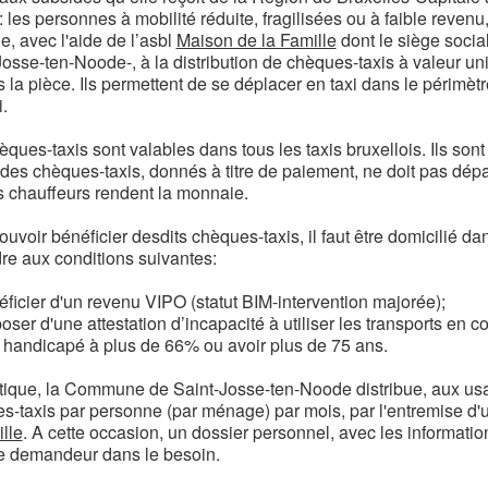
 : les personnes à mobilité réduite, fragilisées ou à faible re
e, avec l'aide de l’asbl
Maison de la Famille
dont le siège social
Josse-ten-Noode-, à la distribution de chèques-taxis à valeur un
s la pièce. Ils permettent de se déplacer en taxi dans le périmèt
i.
èques-taxis sont valables dans tous les taxis bruxellois. Ils son
 des chèques-taxis, donnés à titre de paiement, ne doit pas dépa
s chauffeurs rendent la monnaie.
ouvoir bénéficier desdits chèques-taxis, il faut être domicilié
re aux conditions suivantes:
ficier d'un revenu VIPO (statut BIM-intervention majorée);
oser d'une attestation d’incapacité à utiliser les transports en
e handicapé à plus de 66% ou avoir plus de 75 ans.
tique, la Commune de Saint-Josse-ten-Noode distribue, aux us
s-taxis par personne (par ménage) par mois, par l'entremise d'u
lle
. A cette occasion, un dossier personnel, avec les informati
 demandeur dans le besoin.