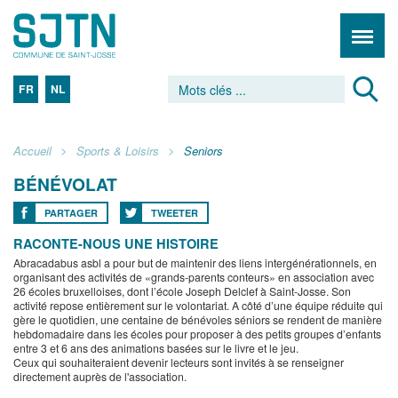
FR
NL
Accueil
Sports & Loisirs
Seniors
BÉNÉVOLAT
PARTAGER
TWEETER
RACONTE-NOUS UNE HISTOIRE
Abracadabus asbl a pour but de maintenir des liens intergénérationnels, en
organisant des activités de «grands-parents conteurs» en association avec
26 écoles bruxelloises, dont l’école Joseph Delclef à Saint-Josse. Son
activité repose entièrement sur le volontariat. A côté d’une équipe réduite qui
gère le quotidien, une centaine de bénévoles séniors se rendent de manière
hebdomadaire dans les écoles pour proposer à des petits groupes d’enfants
entre 3 et 6 ans des animations basées sur le livre et le jeu.
Ceux qui souhaiteraient devenir lecteurs sont invités à se renseigner
directement auprès de l'association.