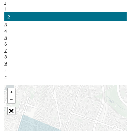
‹
1
2
3
4
5
6
7
8
9
›
››