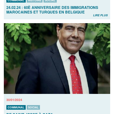
COMMUNAL
HISTOIRE
SOCIAL
24.02.24 : 60È ANNIVERSAIRE DES IMMIGRATIONS
MAROCAINES ET TURQUES EN BELGIQUE
LIRE PLUS
30/01/2024
COMMUNAL
SOCIAL