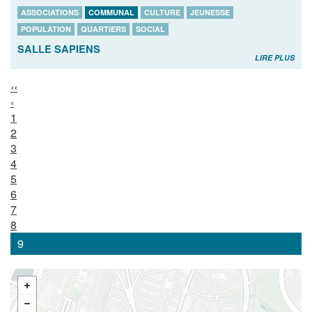
ASSOCIATIONS
COMMUNAL
CULTURE
JEUNESSE
POPULATION
QUARTIERS
SOCIAL
SALLE SAPIENS
LIRE PLUS
‹‹
‹
1
2
3
4
5
6
7
8
9