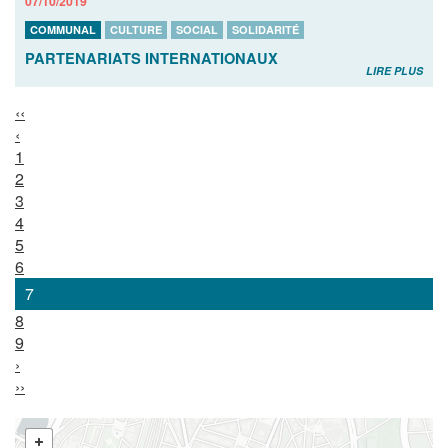
07/10/2019
COMMUNAL
CULTURE
SOCIAL
SOLIDARITÉ
PARTENARIATS INTERNATIONAUX
LIRE PLUS
‹‹
‹
1
2
3
4
5
6
7
8
9
›
››