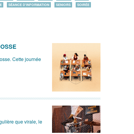
E
SÉANCE D'INFORMATION
SENIORS
SOIRÉE
JOSSE
osse. Cette journée
ulière que virale, le