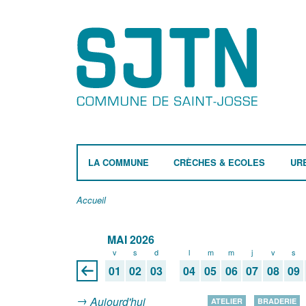
LA COMMUNE
CRÈCHES & ECOLES
UR
Accueil
MAI 2026
v
s
d
l
m
m
j
v
s
01
02
03
04
05
06
07
08
09
Aujourd'hui
ATELIER
BRADERIE