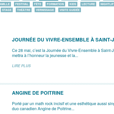
AMILLE
FESTIVAL
FÊTE
FORMATION
KIDS
LECTURE
NIGHTLIF
STAGE
THÉÂTRE
VERNISSAGE
VISITE GUIDÉE
JOURNÉE DU VIVRE-ENSEMBLE À SAINT-
Ce 28 mai, c’est la Journée du Vivre-Ensemble à Saint-J
mettra à l’honneur la jeunesse et la...
LIRE PLUS
ANGINE DE POITRINE
Porté par un math rock incisif et une esthétique aussi sing
duo canadien Angine de Poitrine...