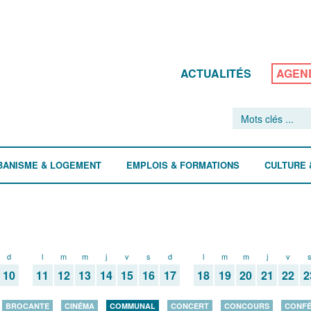
ACTUALITÉS
AGEN
BANISME & LOGEMENT
EMPLOIS & FORMATIONS
CULTURE 
d
l
m
m
j
v
s
d
l
m
m
j
v
10
11
12
13
14
15
16
17
18
19
20
21
22
2
BROCANTE
CINÉMA
COMMUNAL
CONCERT
CONCOURS
CONF