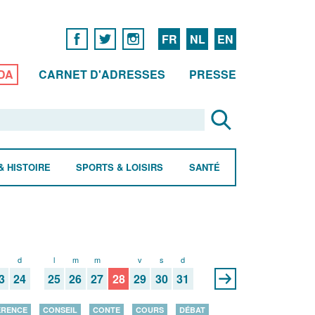
FR
NL
EN
DA
CARNET D'ADRESSES
PRESSE
& HISTOIRE
SPORTS & LOISIRS
SANTÉ
s
d
l
m
m
j
v
s
d
3
24
25
26
27
28
29
30
31
ÉRENCE
CONSEIL
CONTE
COURS
DÉBAT