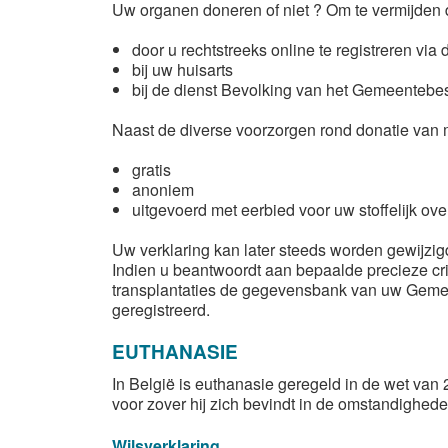
Uw organen doneren of niet ? Om te vermijden da
door u rechtstreeks online te registreren via
bij uw huisarts
bij de dienst Bevolking van het Gemeentebe
Naast de diverse voorzorgen rond donatie van me
gratis
anoniem
uitgevoerd met eerbied voor uw stoffelijk ove
Uw verklaring kan later steeds worden gewijzig
Indien u beantwoordt aan bepaalde precieze cri
transplantaties de gegevensbank van uw Gemeent
geregistreerd.
EUTHANASIE
In België is euthanasie geregeld in de wet van 
voor zover hij zich bevindt in de omstandighed
Wilsverklaring