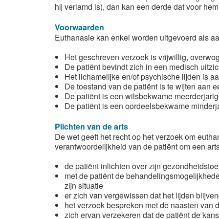
hij verlamd is), dan kan een derde dat voor hem 
Voorwaarden
Euthanasie kan enkel worden uitgevoerd als a
Het geschreven verzoek is vrijwillig, overwo
De patiënt bevindt zich in een medisch uitzich
Het lichamelijke en/of psychische lijden is 
De toestand van de patiënt is te wijten aan 
De patiënt is een wilsbekwame meerderjarig
De patiënt is een oordeelsbekwame minderja
Plichten van de arts
De wet geeft het recht op het verzoek om euthana
verantwoordelijkheid van de patiënt om een arts 
de patiënt inlichten over zijn gezondheidst
met de patiënt de behandelingsmogelijkhede
zijn situatie
er zich van vergewissen dat het lijden blijve
het verzoek bespreken met de naasten van de
zich ervan verzekeren dat de patiënt de kan