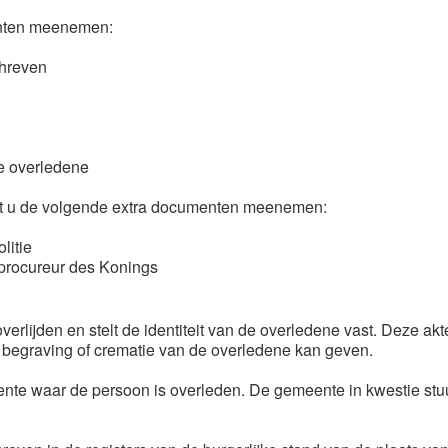
enten meenemen:
schreven
de overledene
oet u de volgende extra documenten meenemen:
olitie
 procureur des Konings
 overlijden en stelt de identiteit van de overledene vast. Deze a
n begraving of crematie van de overledene kan geven.
ente waar de persoon is overleden. De gemeente in kwestie st