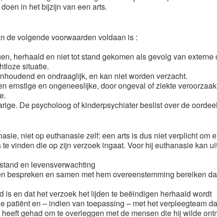
doen in het bijzijn van een arts.
an de volgende voorwaarden voldaan is :
gen, herhaald en niet tot stand gekomen als gevolg van externe 
tloze situatie.
aanhoudend en ondraaglijk, en kan niet worden verzacht.
een ernstige en ongeneeslijke, door ongeval of ziekte veroorza
e.
rige. De psycholoog of kinderpsychiater beslist over de oorde
sie, niet op euthanasie zelf: een arts is dus niet verplicht om e
te vinden die op zijn verzoek ingaat. Voor hij euthanasie kan ui
oestand en levensverwachting
n bespreken en samen met hem overeenstemming bereiken dat e
nd is en dat het verzoek het lijden te beëindigen herhaald wordt
 patiënt en – indien van toepassing – met het verpleegteam dat
s heeft gehad om te overleggen met de mensen die hij wilde on