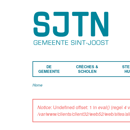
DE
CRÈCHES &
STE
GEMEENTE
SCHOLEN
HU
Home
Notice
: Undefined offset: 1 in
eval()
(regel
4
v
/var/www/clients/client32/web52/web/sites/a