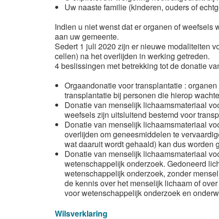
Uw naaste familie (kinderen, ouders of echtg
Indien u niet wenst dat er organen of weefsels
aan uw gemeente.
Sedert 1 juli 2020 zijn er nieuwe modaliteiten 
cellen) na het overlijden in werking getreden.
4 beslissingen met betrekking tot de donatie v
Orgaandonatie voor transplantatie : organen 
transplantatie bij personen die hierop wachte
Donatie van menselijk lichaamsmateriaal voor
weefsels zijn uitsluitend bestemd voor transp
Donatie van menselijk lichaamsmateriaal voo
overlijden om geneesmiddelen te vervaardige
wat daaruit wordt gehaald) kan dus worden
Donatie van menselijk lichaamsmateriaal voo
wetenschappelijk onderzoek. Gedoneerd licha
wetenschappelijk onderzoek, zonder menselij
de kennis over het menselijk lichaam of over
voor wetenschappelijk onderzoek en onderwi
Wilsverklaring