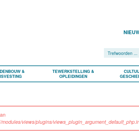
NIEU
DENBOUW &
TEWERKSTELLING &
CULTUU
ISVESTING
OPLEIDINGEN
GESCHIE
an
ll/modules/views/plugins/views_plugin_argument_default_php.inc