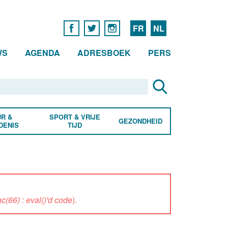
FR
NL
WS
AGENDA
ADRESBOEK
PERS
R &
SPORT & VRIJE
GEZONDHEID
DENIS
TIJD
(66) : eval()'d code
).