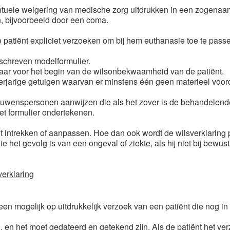
tuele weigering van medische zorg uitdrukken in een zogenaamd
n, bijvoorbeeld door een coma.
atiënt expliciet verzoeken om bij hem euthanasie toe te passen.
eschreven modelformulier.
 jaar voor het begin van de wilsonbekwaamheid van de patiënt.
erjarige getuigen waarvan er minstens één geen materieel voordee
ouwenspersonen aanwijzen die als het zover is de behandelende
t formulier ondertekenen.
 intrekken of aanpassen. Hoe dan ook wordt de wilsverklaring pas
het gevolg is van een ongeval of ziekte, als hij niet bij bewustz
verklaring
en mogelijk op uitdrukkelijk verzoek van een patiënt die nog in st
, en het moet gedateerd en getekend zijn. Als de patiënt het ver