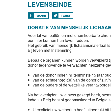
LEVENSEINDE
SHARE
TWEET
DONATIE VAN MENSELIJK LICHAA
Voor tal van patiënten met onomkeerbare chroni
een nier kunnen hun leven redden.
Het gebruik van menselijk lichaamsmateriaal 
Bij leven met instemming
Bepaalde organen kunnen worden verwijderd tijd
donor tegenover de te verwachten heilzame gev
van de donor indien hij tenminste 15 jaar oud
van de echtgeno(o)t(e) van de donor of zij
van de ouders of de wettelijke verantwoordeli
Na het overlijden : wie niets gezegd heeft, stemt
Indien u Belg bent of gedomicilieerd in België
U expliciet uw weigering heeft uitgedrukt bij 