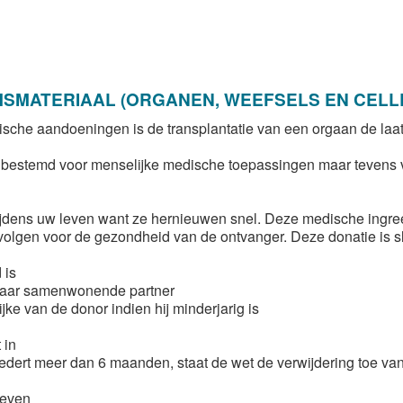
MSMATERIAAL (ORGANEN, WEEFSELS EN CELL
sche aandoeningen is de transplantatie van een orgaan de laats
is bestemd voor menselijke medische toepassingen maar tevens
ens uw leven want ze hernieuwen snel. Deze medische ingreep h
olgen voor de gezondheid van de ontvanger. Deze donatie is s
 is
n/haar samenwonende partner
jke van de donor indien hij minderjarig is
 in
 sedert meer dan 6 maanden, staat de wet de verwijdering toe va
leven