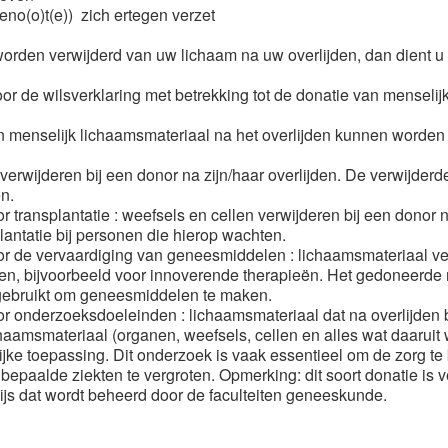
eno(o)t(e)) zich ertegen verzet
 worden verwijderd van uw lichaam na uw overlijden, dan dient u
voor de wilsverklaring met betrekking tot de donatie van mensel
an menselijk lichaamsmateriaal na het overlijden kunnen worden 
verwijderen bij een donor na zijn/haar overlijden. De verwijderd
n.
 transplantatie : weefsels en cellen verwijderen bij een donor n
lantatie bij personen die hierop wachten.
r de vervaardiging van geneesmiddelen : lichaamsmateriaal ver
n, bijvoorbeeld voor innoverende therapieën. Het gedoneerde m
 gebruikt om geneesmiddelen te maken.
r onderzoeksdoeleinden : lichaamsmateriaal dat na overlijden b
amsmateriaal (organen, weefsels, cellen en alles wat daaruit 
ke toepassing. Dit onderzoek is vaak essentieel om de zorg te 
 bepaalde ziekten te vergroten. Opmerking: dit soort donatie is 
js dat wordt beheerd door de faculteiten geneeskunde.