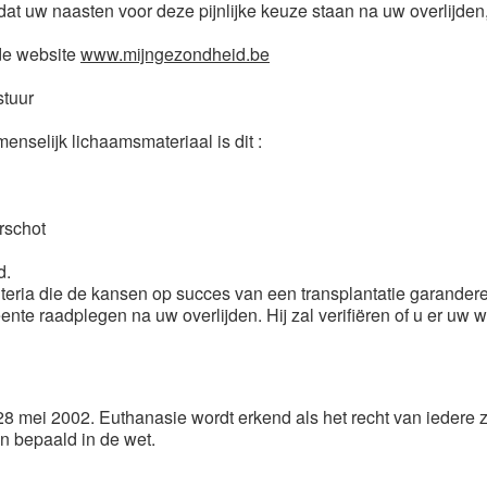
t uw naasten voor deze pijnlijke keuze staan na uw overlijden, 
 de website
www.mijngezondheid.be
stuur
nselijk lichaamsmateriaal is dit :
rschot
d.
teria die de kansen op succes van een transplantatie garandere
e raadplegen na uw overlijden. Hij zal verifiëren of u er uw w
28 mei 2002. Euthanasie wordt erkend als het recht van iedere z
en bepaald in de wet.