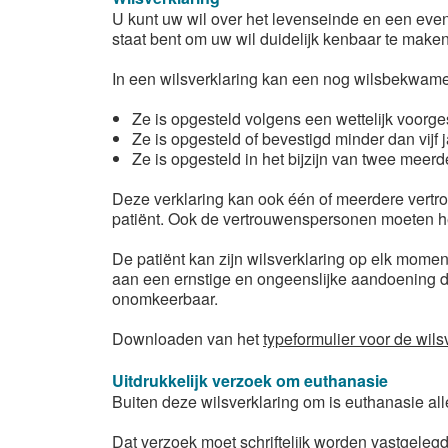
U kunt uw wil over het levenseinde en een even
staat bent om uw wil duidelijk kenbaar te make
In een wilsverklaring kan een nog wilsbekwame p
Ze is opgesteld volgens een wettelijk voorg
Ze is opgesteld of bevestigd minder dan vijf
Ze is opgesteld in het bijzijn van twee meerd
Deze verklaring kan ook één of meerdere vertr
patiënt. Ook de vertrouwenspersonen moeten he
De patiënt kan zijn wilsverklaring op elk moment
aan een ernstige en ongeenslijke aandoening die 
onomkeerbaar.
Downloaden van het
typeformulier voor de wils
Uitdrukkelijk verzoek om euthanasie
Buiten deze wilsverklaring om is euthanasie alle
Dat verzoek moet schriftelijk worden vastgelegd