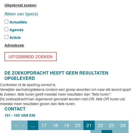
Uitgebreid zoeken
Alleen van type(s)
Actualités
Agenda
Article
Adresboek
UITGEBREID ZOEKEN
DE ZOEKOPDRACHT HEEFT GEEN RESULTATEN
OPGELEVERD
Controleer of de spelling correct is.
Verwijder aanhalingstekens rondom een groep woorden om naar elk woord apart
te zoeken.
fiets huren
geeft meestal meer resultaten dan
"fiets huren"
.
De zoekopdracht kan algemener gemaakt worden met
OR
.
fiets OR huren
zal
meestal meer resultaten geven dan
fiets huren
.
CONTACT
101 - 105 VAN 530
‹‹
‹
…
17
18
19
20
21
22
23
24