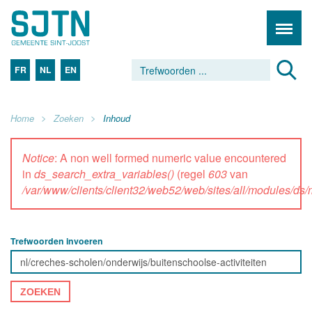
FR
NL
EN
Home
Zoeken
Inhoud
Notice
: A non well formed numeric value encountered
in
ds_search_extra_variables()
(regel
603
van
/var/www/clients/client32/web52/web/sites/all/modules/d
Trefwoorden invoeren
ZOEKEN