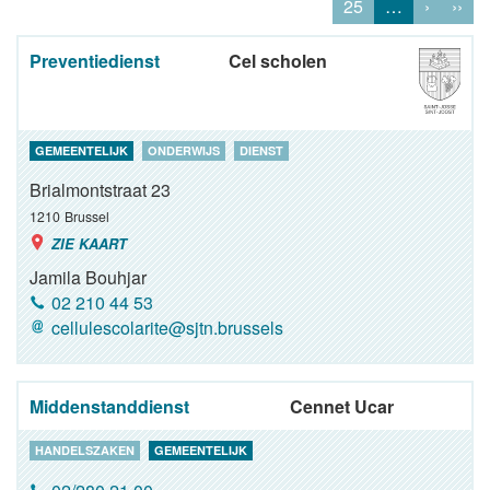
25
…
›
››
Preventiedienst
Cel scholen
GEMEENTELIJK
ONDERWIJS
DIENST
Brialmontstraat 23
1210
Brussel
ZIE KAART
Jamila Bouhjar
02 210 44 53
cellulescolarite@sjtn.brussels
Middenstanddienst
Cennet Ucar
HANDELSZAKEN
GEMEENTELIJK