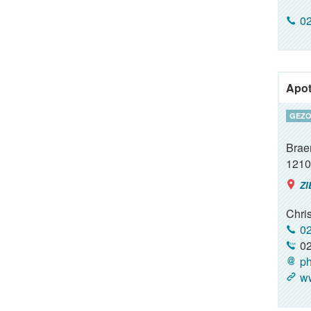
02
Apot
GEZO
Brae
1210
ZI
Chri
02
02
ph
ww