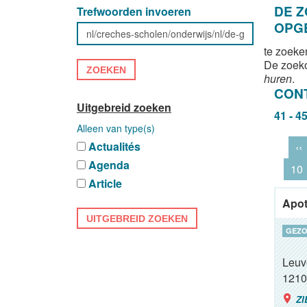
DE 
Trefwoorden invoeren
OPG
te zoeke
De zoek
ZOEKEN
huren
.
CON
Uitgebreid zoeken
41 - 4
Alleen van type(s)
Actualités
‹‹
Agenda
10
Article
Apot
UITGEBREID ZOEKEN
GEZO
Leuv
1210
ZI