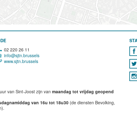
ODE
STA
02 220 26 11
info@sjtn.brussels
www.sjtn.brussels
ur van Sint-Joost zijn van
maandag tot vrijdag geopend
nsdagnamiddag van 16u tot 18u30
(de diensten Bevolking,
n).