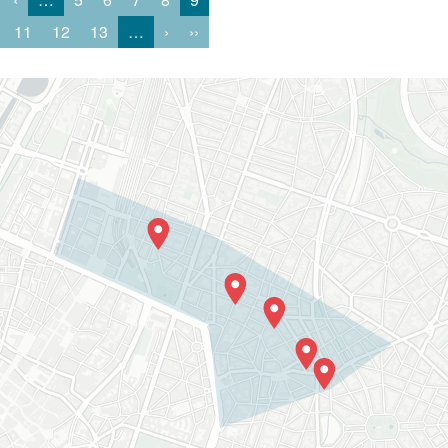
11
12
13
…
›
››