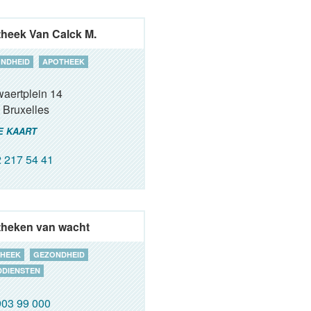
heek Van Calck M.
NDHEID
APOTHEEK
aertplein 14
Bruxelles
E KAART
 217 54 41
heken van wacht
HEEK
GEZONDHEID
DIENSTEN
03 99 000