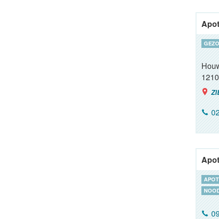
Apot
GEZO
Houw
1210
ZI
02
Apot
APOT
NOOD
09