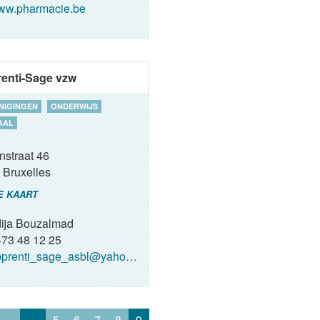
ww.pharmacie.be
enti-Sage vzw
NIGINGEN
ONDERWIJS
AAL
nstraat 46
Bruxelles
E KAART
ija Bouzalmad
73 48 12 25
prenti_sage_asbl@yahoo.fr
‹
…
5
6
7
8
9