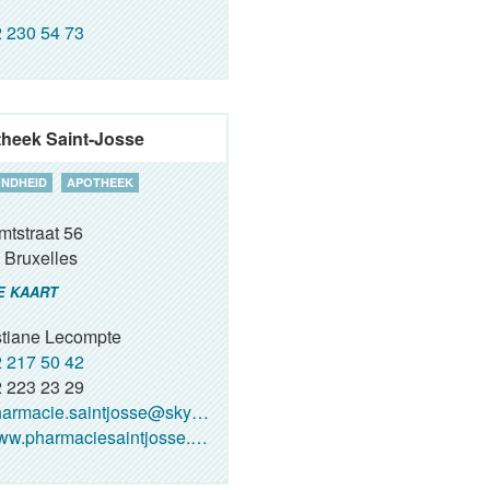
 230 54 73
heek Saint-Josse
NDHEID
APOTHEEK
mtstraat 56
Bruxelles
E KAART
stiane Lecompte
 217 50 42
 223 23 29
armacie.saintjosse@skynet.be
w.pharmaciesaintjosse.com