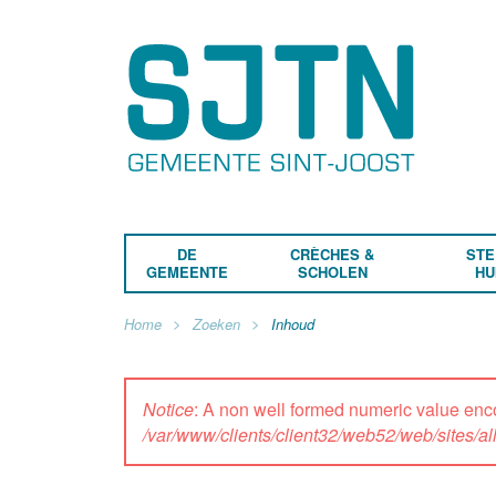
DE
CRÈCHES &
STE
GEMEENTE
SCHOLEN
HU
Home
Zoeken
Inhoud
Notice
: A non well formed numeric value enc
/var/www/clients/client32/web52/web/sites/