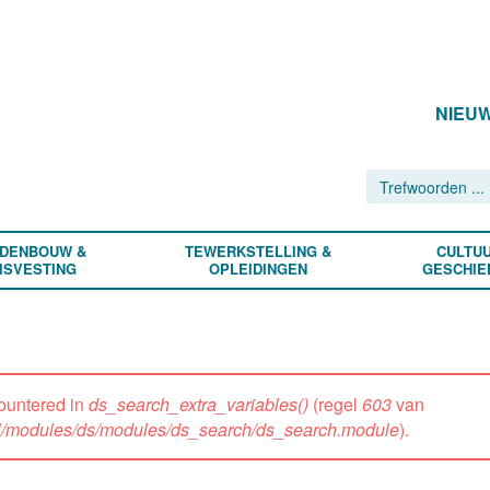
NIEU
DENBOUW &
TEWERKSTELLING &
CULTUU
ISVESTING
OPLEIDINGEN
GESCHIE
ountered in
ds_search_extra_variables()
(regel
603
van
all/modules/ds/modules/ds_search/ds_search.module
).