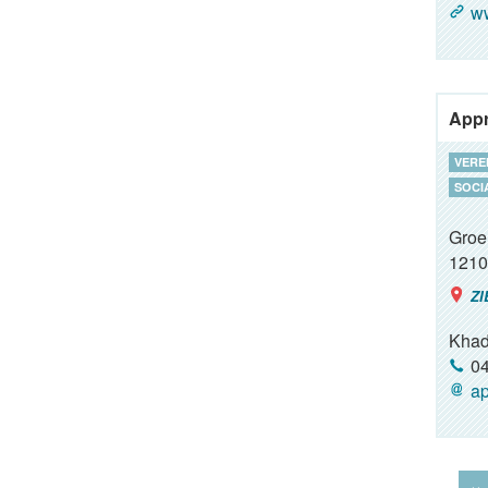
w
Appr
VERE
SOCI
Groe
1210
ZI
Khad
04
ap
‹‹