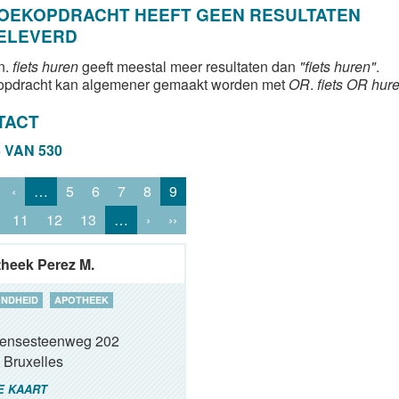
ZOEKOPDRACHT HEEFT GEEN RESULTATEN
ELEVERD
n.
fiets huren
geeft meestal meer resultaten dan
"fiets huren"
.
opdracht kan algemener gemaakt worden met
OR
.
fiets OR hur
TACT
5 VAN 530
‹
…
5
6
7
8
9
11
12
13
…
›
››
heek Perez M.
NDHEID
APOTHEEK
ensesteenweg 202
Bruxelles
E KAART