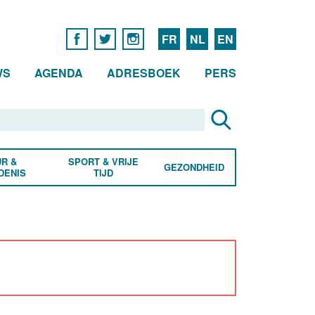
FR
NL
EN
WS
AGENDA
ADRESBOEK
PERS
R &
SPORT & VRIJE
GEZONDHEID
DENIS
TIJD