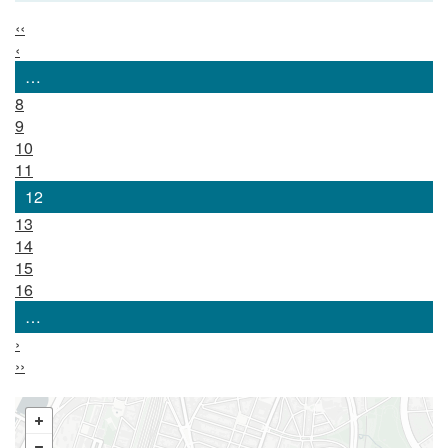
‹‹
‹
…
8
9
10
11
12
13
14
15
16
…
›
››