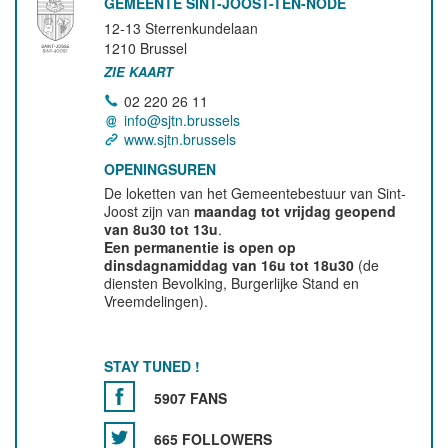
GEMEENTE SINT-JOOST-TEN-NODE
12-13 Sterrenkundelaan
1210
Brussel
ZIE KAART
02 220 26 11
info@sjtn.brussels
www.sjtn.brussels
OPENINGSUREN
De loketten van het Gemeentebestuur van Sint-
Joost zijn van
maandag tot vrijdag geopend
van 8u30 tot 13u
.
Een permanentie is open op
dinsdagnamiddag van 16u tot 18u30
(de
diensten Bevolking, Burgerlijke Stand en
Vreemdelingen).
STAY TUNED !
5907 FANS
665 FOLLOWERS