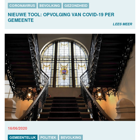
CORONAVIRUS
BEVOLKING
GEZONDHEID
NIEUWE TOOL: OPVOLGING VAN COVID-19 PER
GEMEENTE
LEES MEER
16/06/2020
GEMEENTELIJK
POLITIEK
BEVOLKING